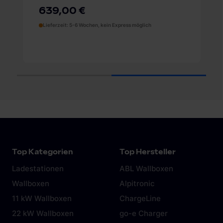
Anschlussb
639,00 €
739,00
Lieferzeit: 5-6 Wochen, kein Express möglich
Lieferzeit: 5
1
2