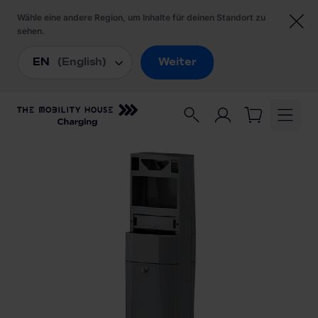
Startseite
/
Ladezubehör
/
Walther-Werke Standfuß EVO vario