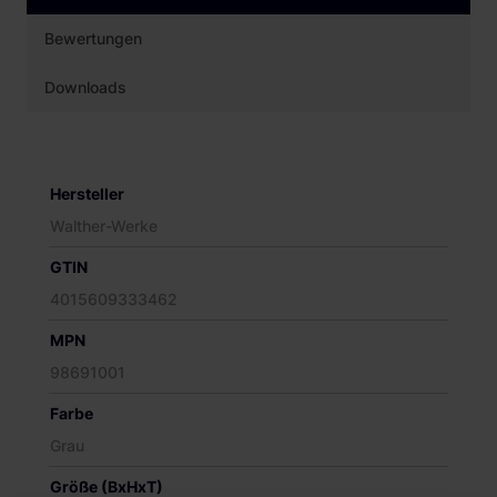
Bewertungen
Downloads
Hersteller
Walther-Werke
GTIN
4015609333462
MPN
98691001
Farbe
Grau
Größe (BxHxT)