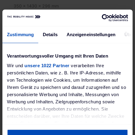
350 x 1430 x 296 mm
Gewicht
31 kg
Zustimmung
Details
Anzeigeneinstellungen
Über
Produktsicherheit EU-Verordnung (EU) 2023/988
(GPSR)
Ferdinand Walther GmbH GPSR; Ramsener Str. 6;
Verantwortungsvoller Umgang mit Ihren Daten
67304 Eisenberg, Deutschland; www.walther-
werke.de
Wir und
unsere 1022 Partner
verarbeiten Ihre
persönlichen Daten, wie z. B. Ihre IP-Adresse, mithilfe
von Technologien wie Cookies, um Informationen auf
Ihrem Gerät zu speichern und darauf zuzugreifen und so
personalisierte Werbung und Inhalte, Messungen von
Passendes Zubehör
Werbung und Inhalten, Zielgruppenforschung sowie
Entwicklung von Angeboten zu ermöglichen. Sie
entscheiden darüber, wer Ihre Daten für welche Zwecke
nutzt. Sie können Ihre Einwilligung jederzeit über die
Cookie-Erklärung oder durch Klicken auf das Privacy
Merken
Vergleichsliste