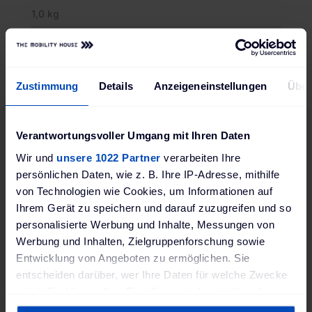
1,0 kg
Produktsicherheit EU-Verordnung (EU) 2023/988
(GPSR)
Juice Technology AG GPSR; Kasernenstrasse 2, 8184
Zustimmung
Details
Anzeigeneinstellungen
Über
Bachenbülach, Schweiz; www.juice.world
Verantwortungsvoller Umgang mit Ihren Daten
Wir und
unsere 1022 Partner
verarbeiten Ihre
Passendes Zubehör
persönlichen Daten, wie z. B. Ihre IP-Adresse, mithilfe
von Technologien wie Cookies, um Informationen auf
Ihrem Gerät zu speichern und darauf zuzugreifen und so
personalisierte Werbung und Inhalte, Messungen von
Werbung und Inhalten, Zielgruppenforschung sowie
Merken
leichsliste
Vergleichsliste
Entwicklung von Angeboten zu ermöglichen. Sie
entscheiden darüber, wer Ihre Daten für welche Zwecke
nutzt. Sie können Ihre Einwilligung jederzeit über die
Cookie-Erklärung oder durch Klicken auf das Privacy