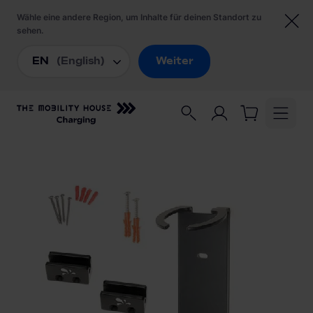
Startseite
/
Ladezubehör
/
Wandhalterungsset für JUICE BOOSTER 2 mit
Verschluss