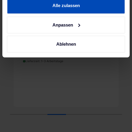
Trigger Symbol ändern oder widerrufen
Alle zulassen
Wenn Sie es erlauben, würden wir auch gerne:
Anpassen
Informationen über Ihre geografische Lage erfassen,
welche bis auf einige Meter genau sein können
JUICE BOOSTER 2 Adapter
Ihr Gerät durch aktives Scannen nach bestimmten
(Typ 2)
Ablehnen
Merkmalen (Fingerprinting) identifizieren
169,00 €
Erfahren Sie mehr darüber, wie Ihre persönlichen Daten
Lieferzeit: 1-3 Arbeitstage
verarbeitet werden, und legen Sie Ihre Präferenzen im
Abschnitt Einzelheiten
fest.
Wir verwenden Cookies, um Inhalte und Anzeigen zu
personalisieren, Funktionen für soziale Medien anbieten
zu können und die Zugriffe auf unsere Website zu
analysieren. Außerdem geben wir Informationen zu Ihrer
Verwendung unserer Website an unsere Partner für
1
2
3
4
5
6
soziale Medien, Werbung und Analysen weiter. Unsere
Partner führen diese Informationen möglicherweise mit