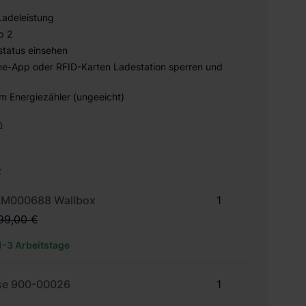
Ladeleistung
p 2
tatus einsehen
e-App oder RFID-Karten Ladestation sperren und
em Energiezähler (ungeeicht)
n
t
ZM000688 Wallbox
1
99,00 €
 1-3 Arbeitstage
se 900-00026
1