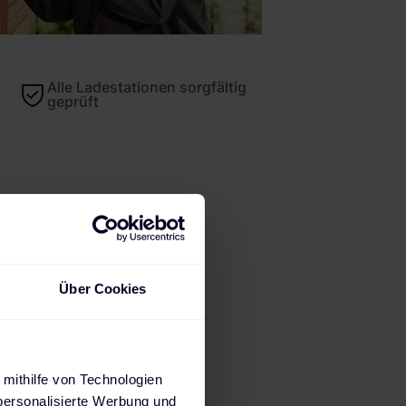
Alle Ladestationen sorgfältig
geprüft
ads
Über Cookies
und morgen:
aket
 mithilfe von Technologien
personalisierte Werbung und