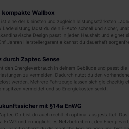
e kompakte Wallbox
ist eine der kleinsten und zugleich leistungsstärksten Lad
W Ladeleistung lädst du dein E-Auto schnell und sicher, u
skandinavische Design passt in jeden Haushalt und eignet s
nf Jahren Herstellergarantie kannst du dauerhaft sorgenfre
z durch Zaptec Sense
t den Energieverbrauch in deinem Gebäude und passt die 
lastungen zu vermeiden. Dadurch nutzt du den vorhandene
löst werden. Mehrere Fahrzeuge lassen sich gleichzeitig ef
omspitzen vermeidet und so Energiekosten senkt.
zukunftssicher mit §14a EnWG
aptec Go bist du auch rechtlich optimal ausgestattet: Das 
a EnWG und ermöglicht es Netzbetreibern, den Energieverb
n. Damit sicherst du dir mögliche Förderungen und bist be