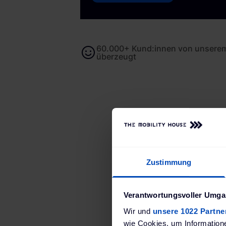
60.000+ Kund:innen von unserem
überzeugt
Be
Zustimmung
Intelligen
Verantwortungsvoller Umgan
Das
Wir und
unsere 1022 Partne
wie Cookies, um Information