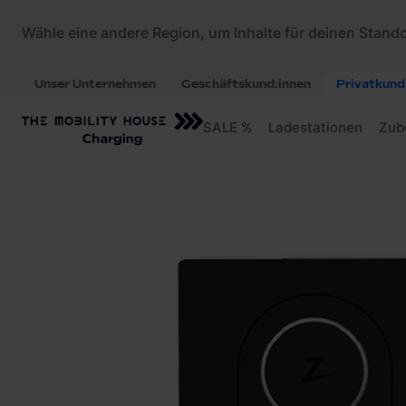
Startseite
/
Ladestationen
/
Zaptec Go ZM00068