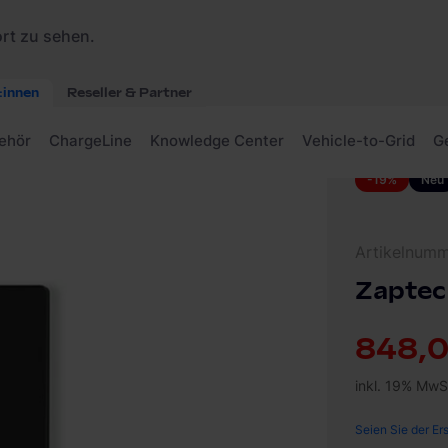
8 Sense Paket
-19%
Neu
Artikelnum
Zaptec
848,0
inkl. 19% MwS
Seien Sie der Er