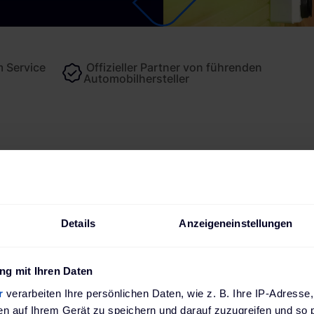
 Service
Offizieller Partner von führenden
Automobilhersteller
schreibung
Technische Daten
Bewertungen
Downlo
Details
Anzeigeneinstellungen
tes Laden für heute 
g mit Ihren Daten
 Zaptec Go & Sense P
r
verarbeiten Ihre persönlichen Daten, wie z. B. Ihre IP-Adresse,
en auf Ihrem Gerät zu speichern und darauf zuzugreifen und so 