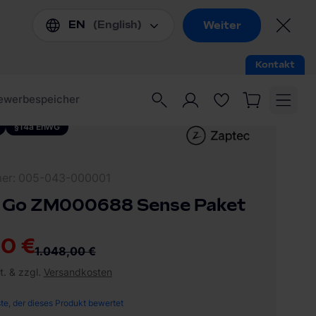
§14a EnWG
mer
005-043-000001
 Go ZM000688 Sense Paket
0 €
1.048,00 €
t. & zzgl.
Versandkosten
ste, der dieses Produkt bewertet