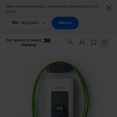
Startseite
/
Ladezubehör
/
KEBA Wetterschutzdach