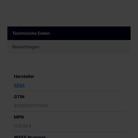
Technische Daten
Bewertungen
Hersteller
KEBA
GTIN
9120050717343
MPN
129.024
WEEE Nummer