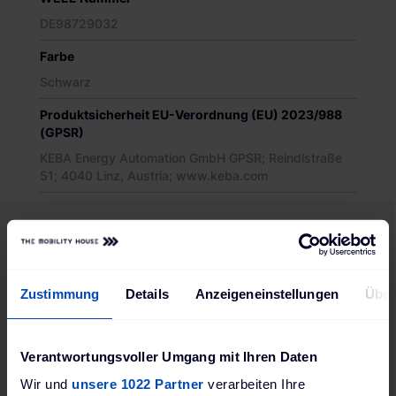
DE98729032
Farbe
Schwarz
Produktsicherheit EU-Verordnung (EU) 2023/988
(GPSR)
KEBA Energy Automation GmbH GPSR; Reindlstraße
51; 4040 Linz, Austria; www.keba.com
Passendes Zubehör
Zustimmung
Details
Anzeigeneinstellungen
Über
Verantwortungsvoller Umgang mit Ihren Daten
Merken
Wir und
unsere 1022 Partner
verarbeiten Ihre
leichsliste
Vergleichsliste