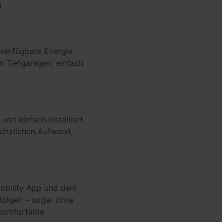
!
 verfügbare Energie
in Tiefgaragen, einfach
nd einfach installiert
usätzlichen Aufwand,
eMobility App und dem
rfolgen – sogar ohne
 komfortable