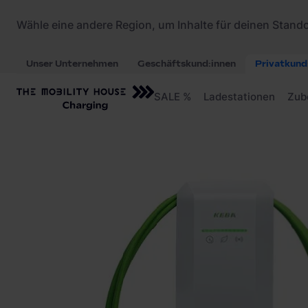
Startseite
/
Ladestationen
/
KEBA KeContact P40 