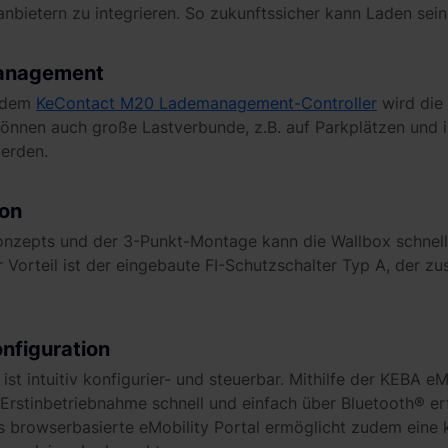
nbietern zu integrieren. So zukunftssicher kann Laden sein
management
t dem
KeContact M20 Lademanagement-Controller
wird die
o können auch große Lastverbunde, z.B. auf Parkplätzen und 
erden.
ion
zepts und der 3-Punkt-Montage kann die Wallbox schnell u
 Vorteil ist der eingebaute FI-Schutzschalter Typ A, der z
nfiguration
st intuitiv konfigurier- und steuerbar. Mithilfe der KEBA 
 Erstinbetriebnahme schnell und einfach über Bluetooth® e
s browserbasierte eMobility Portal ermöglicht zudem eine