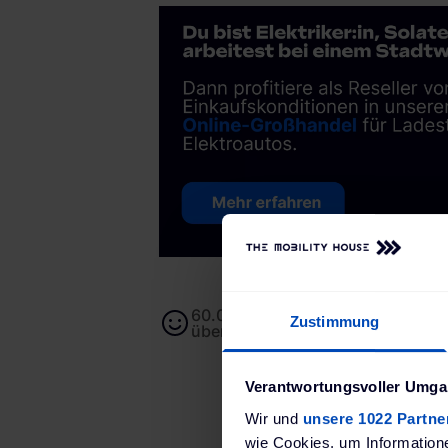
60.000+ Kund:innen von unserem
Zustimmung
überzeugt
Verantwortungsvoller Umgan
Wir und
unsere 1022 Partne
wie Cookies, um Information