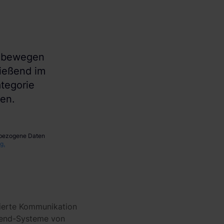
e bewegen
ließend im
tegorie
nen.
enbezogene Daten
g.
sierte Kommunikation
ckend-Systeme von