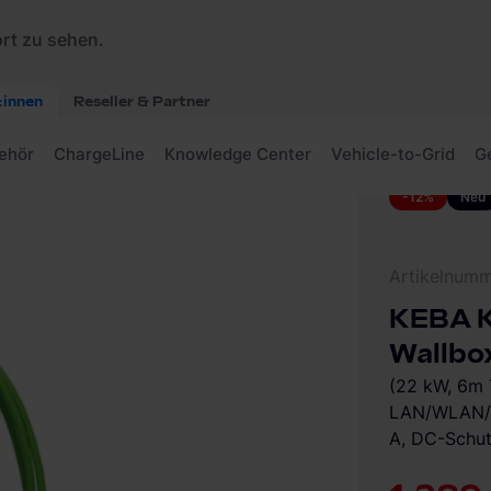
Pro 131.118 Wallbox
-12%
Neu
Artikelnum
KEBA K
Wallbo
(22 kW, 6m 
LAN/WLAN/B
A, DC-Schut