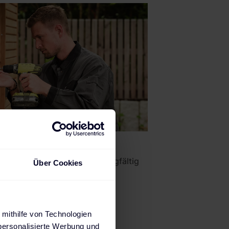
Alle Ladestationen sorgfältig
Über Cookies
geprüft
 mithilfe von Technologien
personalisierte Werbung und