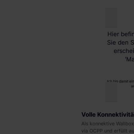
Hier befi
Sie den S
ersche
'Ma
Ich bin damit e
a
Volle Konnektivitä
Als konnektive Wallbox
via OCPP und erfüllt a