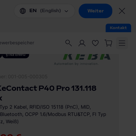
§14a EnWG
mer
001-005-000305
eContact P40 Pro 131.118
x
Typ 2 Kabel, RFID/ISO 15118 (PnC), MID,
luetooth, OCPP 1.6/Modbus RTU&TCP, FI Typ
z, Weiß)