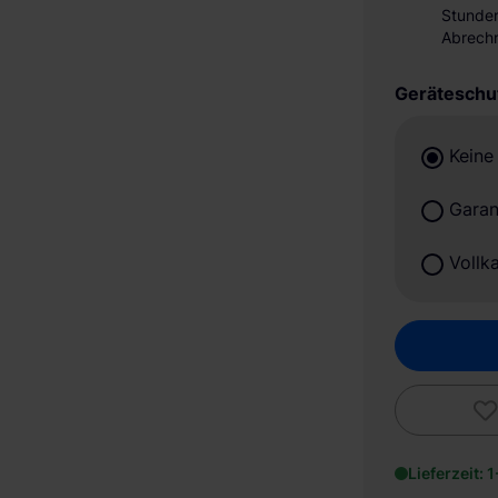
Stunden
Abrechn
Geräteschu
Keine
Garan
Vollk
Lieferzeit: 