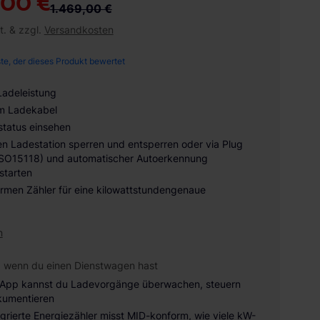
,00 €
1.469,00 €
t. & zzgl.
Versandkosten
ste, der dieses Produkt bewertet
Ladeleistung
6m Ladekabel
tatus einsehen
en Ladestation sperren und entsperren oder via Plug
ISO15118) und automatischer Autoerkennung
starten
rmen Zähler für eine kilowattstundengenaue
n
, wenn du einen Dienstwagen hast
 App kannst du Ladevorgänge überwachen, steuern
kumentieren
egrierte Energiezähler misst MID-konform, wie viele kW-