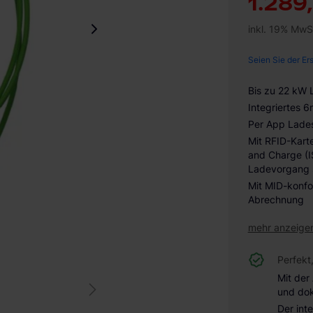
1.289
inkl. 19% MwS
Seien Sie der Er
Bis zu 22 kW 
Integriertes 
Per App Lades
Mit RFID-Kart
and Charge (
Ladevorgang 
Mit MID-konfo
Abrechnung
mehr anzeige
Perfekt
Mit der
und do
Der int