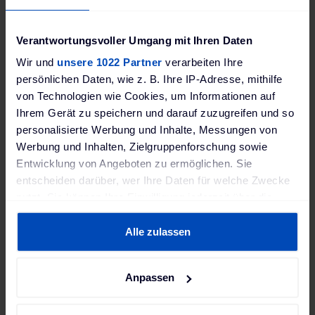
'Marketing', damit Sie die
Videoinhalte sehen können.
Verantwortungsvoller Umgang mit Ihren Daten
Wir und
unsere 1022 Partner
verarbeiten Ihre
Ich bin damit einverstanden, dass mir externe
persönlichen Daten, wie z. B. Ihre IP-Adresse, mithilfe
Inhalte angezeigt werden. Damit können
von Technologien wie Cookies, um Informationen auf
personenbezogene Daten an Drittplattformen
übermittelt werden.
Mehr dazu in unserer
Ihrem Gerät zu speichern und darauf zuzugreifen und so
Datenschutzerklärung.
personalisierte Werbung und Inhalte, Messungen von
Werbung und Inhalten, Zielgruppenforschung sowie
Entwicklung von Angeboten zu ermöglichen. Sie
entscheiden darüber, wer Ihre Daten für welche Zwecke
Volle Konnektivität
nutzt. Sie können Ihre Einwilligung jederzeit über die
Als konnektive Wallbox ermöglicht die P40
Cookie-Erklärung oder durch Klicken auf das Privacy
Pro-Version die sichere und standardisierte
Trigger Symbol ändern oder widerrufen
Alle zulassen
Kommunikation via OCPP und erfüllt auch
den ISO 15118 Standard. Dadurch ist sie
Wenn Sie es erlauben, würden wir auch gerne:
Anpassen
einfach in Backend-Systeme von Betreibern
Informationen über Ihre geografische Lage erfassen,
und Systemanbietern zu integrieren. So
welche bis auf einige Meter genau sein können
zukunftssicher kann Laden sein!