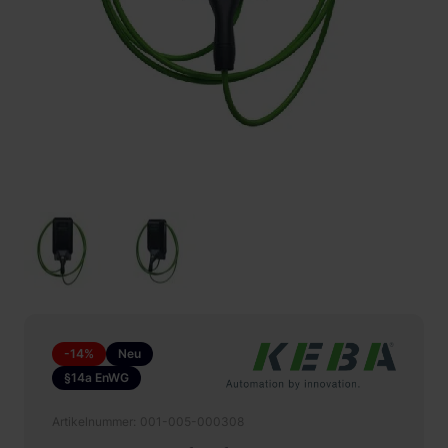
-14%
Neu
§14a EnWG
Artikelnummer
001-005-000308