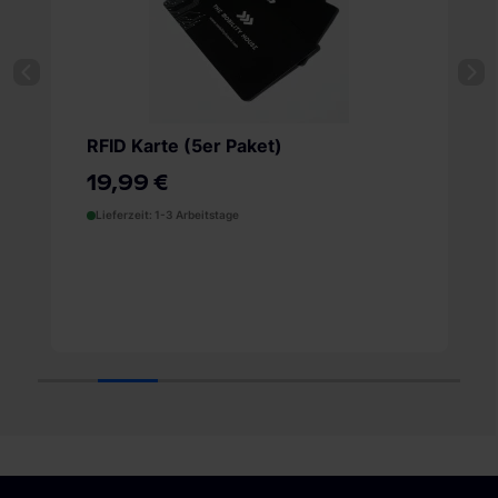
EVCableHook Kabelhalterung
Universal
Mobile Ladekabelhalterung
24,00 €
Lieferzeit: 1-3 Arbeitstage
1
2
3
4
5
6
7