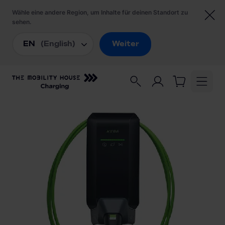
Startseite
/
Ladestationen
/
KEBA KeContact P40 Pro 131.743 Wallbox