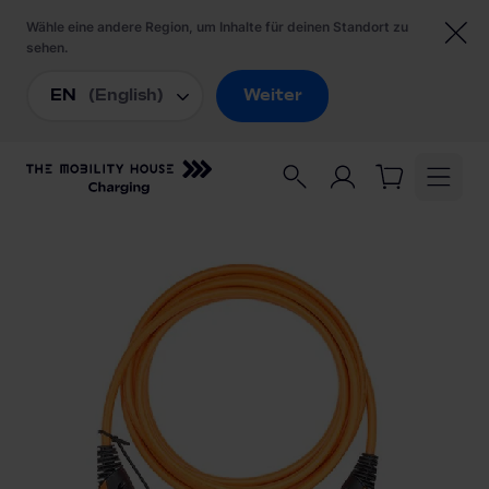
Startseite
/
Ladezubehör
/
Lapp Ladekabel Mode 3