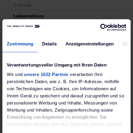
3-phasig
Ladeanschluss
Typ 2 Ladekabel
Kabellänge
Zustimmung
Details
Anzeigeneinstellungen
Über
7 m
Ausführung
glatt
Verantwortungsvoller Umgang mit Ihren Daten
Wir und
unsere 1022 Partner
verarbeiten Ihre
Produktsicherheit EU-Verordnung (EU) 2023/988
(GPSR)
persönlichen Daten, wie z. B. Ihre IP-Adresse, mithilfe
von Technologien wie Cookies, um Informationen auf
U.I. Lapp GmbH GPSR; Schulze-Delitzsch-Straße 25;
70565 Stuttgart, Deutschland; www.lapp.com
Ihrem Gerät zu speichern und darauf zuzugreifen und so
personalisierte Werbung und Inhalte, Messungen von
Werbung und Inhalten, Zielgruppenforschung sowie
Entwicklung von Angeboten zu ermöglichen. Sie
entscheiden darüber, wer Ihre Daten für welche Zwecke
Passendes Zubehör
nutzt. Sie können Ihre Einwilligung jederzeit über die