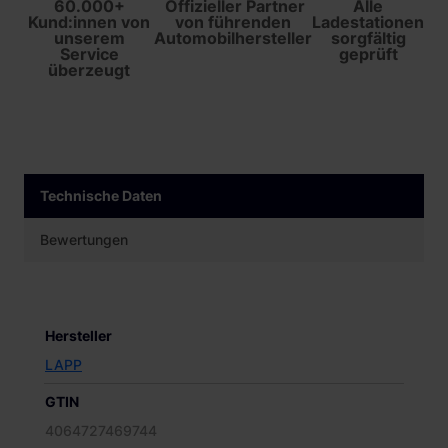
60.000+
Offizieller Partner
Alle
Kund:innen von
von führenden
Ladestationen
unserem
Automobilhersteller
sorgfältig
Service
geprüft
überzeugt
Technische Daten
Bewertungen
Hersteller
LAPP
GTIN
4064727469744