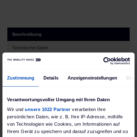
Beschreibung
Technische Daten
Bewertungen
Downloads
Zustimmung
Details
Anzeigeneinstellungen
Über
Verantwortungsvoller Umgang mit Ihren Daten
Dieser Standfuß passt direkt
Wir und
unsere 1022 Partner
verarbeiten Ihre
zu Ihrer Alfen Eve Double Pro-
persönlichen Daten, wie z. B. Ihre IP-Adresse, mithilfe
line Ladestation und
von Technologien wie Cookies, um Informationen auf
ermöglicht Ihnen auch, die
Ihrem Gerät zu speichern und darauf zuzugreifen und so