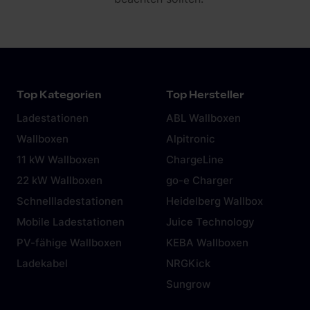
zu können und die Zugriffe auf unsere Website zu
analysieren. Außerdem geben wir Informationen zu Ihrer
Verwendung unserer Website an unsere Partner für
soziale Medien, Werbung und Analysen weiter. Unsere
Partner führen diese Informationen möglicherweise mit
weiteren Daten zusammen, die du ihnen bereitgestellt
hast oder die sie im Rahmen deiner Nutzung der Dienste
gesammelt haben. Weitere Informationen findest du in
unserer
Datenschutzerklärung
und unserem
Impressum
.