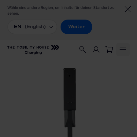
Startseite
/
Ladezubehör
/
Alfen Standfuß Eve Double Pro-line