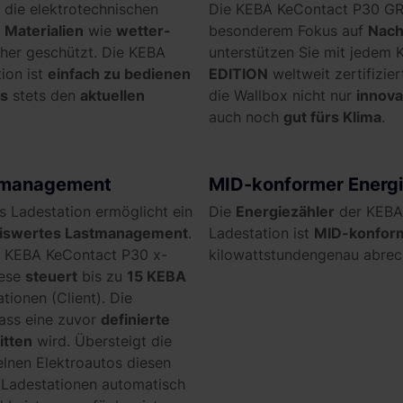
 die elektrotechnischen
Die KEBA KeContact P30 G
 Materialien
wie
wetter-
besonderem Fokus auf
Nach
her geschützt. Die KEBA
unterstützen Sie mit jedem 
ion ist
einfach zu bedienen
EDITION
weltweit
zertifizie
s
stets den
aktuellen
die Wallbox
nicht nur
innova
auch noch
gut fürs Klima
.
tmanagement
MID-konformer Energi
 Ladestation ermöglicht ein
Die
Energiezähler
der KEBA 
iswertes Lastmanagement
.
Ladestation ist
MID-konfor
e KEBA KeContact P30 x-
kilowattstundengenau abrec
iese
steuert
bis zu
15 KEBA
tionen (Client). Die
dass eine zuvor
definierte
itten
wird. Übersteigt die
elnen Elektroautos diesen
r Ladestationen automatisch