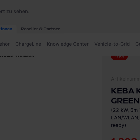
8.829 Wallbox
-19%
Artikelnum
KEBA K
GREEN 
(22 kW, 6m 
LAN/WLAN, 
ready)