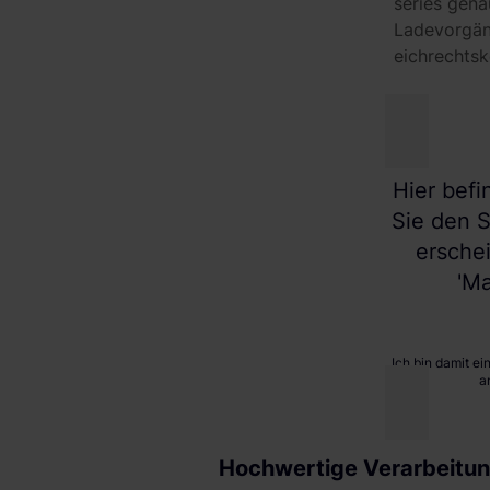
series gena
Ladevorgän
eichrechts
Hier befi
Sie den S
ersche
'Ma
Ich bin damit e
a
Hochwertige Verarbeitun