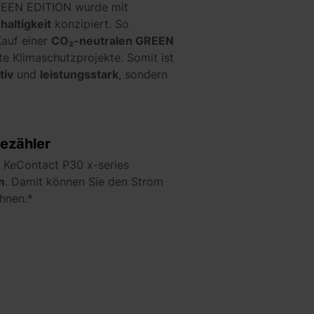
REEN EDITION wurde mit
haltigkeit
konzipiert. So
Kauf einer
CO₂-neutralen GREEN
rte Klimaschutzprojekte.
Somit ist
tiv
und
leistungsstark
, sondern
ezähler
KeContact P30 x-series
m
. Damit können Sie den Strom
hnen.*