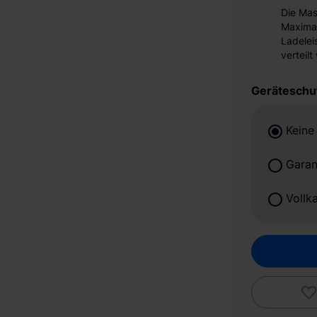
Die Mast
Maximal
Ladelei
verteilt
Geräteschu
Keine
Garan
Vollk