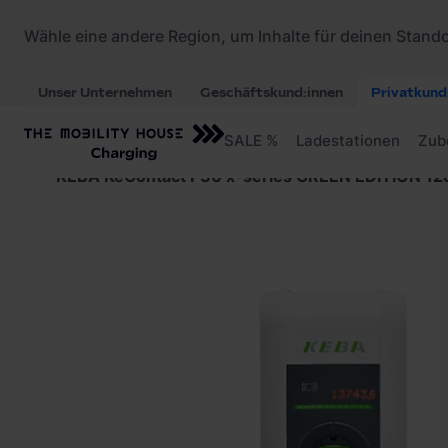
Startseite
/
Ladestationen
/
KEBA KeContact P30 x-series GREEN EDITION 12