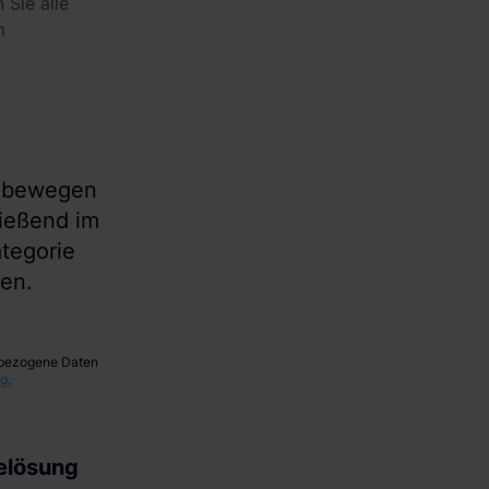
 Sie alle
m
e bewegen
ließend im
tegorie
nen.
enbezogene Daten
g.
delösung