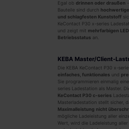
Egal ob
drinnen oder draußen
-
Bauteile sind durch
hochwertige
und schlagfesten Kunststoff
sic
KeContact P30 x-series Ladestat
und zeigt mit
mehrfarbigen LED
Betriebsstatus
an.
KEBA Master/Client-Las
Die KEBA KeContact P30 x-series
einfaches, funktionales
und
pre
Sie programmieren einmalig ein
series Ladestation als Master. D
KeContact P30 c-series
Ladesta
Masterladestation stellt sicher, 
Maximalleistung
nicht überschr
mögliche Ladeleistung aller einz
Wert, wird die Ladeleistung alle