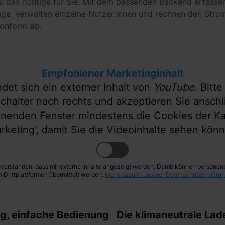
u das richtige für Sie. Mit dem passenden Backend erfassen
ge, verwalten einzelne Nutzer:innen und rechnen den Stro
konform ab.
Empfohlener Marketinginhalt
ndet sich ein externer Inhalt von
YouTube
. Bitt
chalter nach rechts und akzeptieren Sie ansch
inenden Fenster mindestens die Cookies der Ka
rketing', damit Sie die Videoinhalte sehen kön
inverstanden, dass mir externe Inhalte angezeigt werden. Damit können person
n Drittplattformen übermittelt werden.
Mehr dazu in unserer Datenschutzerklärun
g, einfache Bedienung
Die klimaneutrale La