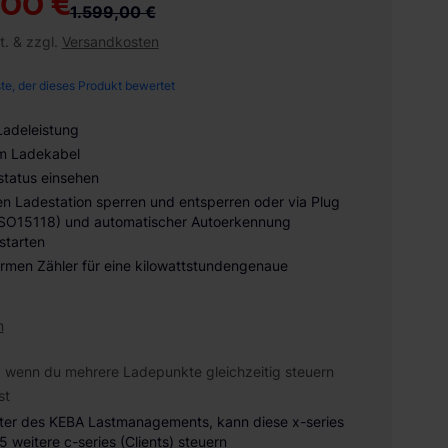
,00 €
1.599,00 €
t. & zzgl.
Versandkosten
ste, der dieses Produkt bewertet
Ladeleistung
6m Ladekabel
tatus einsehen
en Ladestation sperren und entsperren oder via Plug
ISO15118) und automatischer Autoerkennung
starten
rmen Zähler für eine kilowattstundengenaue
n
, wenn du mehrere Ladepunkte gleichzeitig steuern
st
ter des KEBA Lastmanagements, kann diese x-series
5 weitere c-series (Clients) steuern