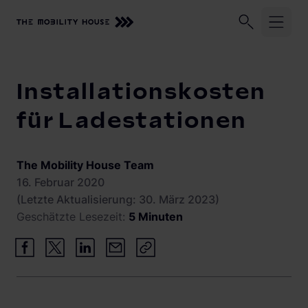
Unser Unternehmen
Geschäftskund:innen
Privatkund:
Startseite
Knowledge Center
Installationskosten für Lades
Installationskosten
Lösungen und Services
für Ladestationen
Zuhause laden
Beratung, Planung und Installation
The Mobility House Team
Monitoring
Knowledge Center
16. Februar 2020
(Letzte Aktualisierung: 30. März 2023)
Solarmanagement
Geschätzte Lesezeit:
5 Minuten
Vehicle-to-Grid