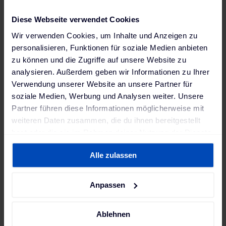
Ladeleistung
für seinen smart EQ und die
Diese Webseite verwendet Cookies
dazugehörige Technische Begehung bei The Mobility
House.
Wir verwenden Cookies, um Inhalte und Anzeigen zu
personalisieren, Funktionen für soziale Medien anbieten
Eine Woche später kommen eine E-Mobility
zu können und die Zugriffe auf unsere Website zu
Projektleiterin von The Mobility House sowie ein
analysieren. Außerdem geben wir Informationen zu Ihrer
Elektroinstallateur vorbei, überprüfen die
Verwendung unserer Website an unsere Partner für
Elektroinstallation und erklären Daniel, welche
soziale Medien, Werbung und Analysen weiter. Unsere
Zusatzarbeiten notwendig sind. Die Ladestation wird
Partner führen diese Informationen möglicherweise mit
an Daniels bestehenden
weiteren Daten zusammen, die du ihnen bereitgestellt
Stromanschluss/Stromzähler im Keller des
hast oder die sie im Rahmen deiner Nutzung der Dienste
Mehrfamilienhauses angeschlossen. Da die
gesammelt haben. Weitere Informationen findest du in
Ladeleistung 12 kW übersteigt, ist erstens ein
FI Typ
Alle zulassen
unserer
Datenschutzerklärung
und unserem
A EV mit DC-Fehlerstromerkennung
notwendig
Impressum
.
und zweitens muss die
Genehmigung beim
Anpassen
Netzbetreiber
eingeholt werden. Zwischen
Parkplatz und Stromzähler befindet sich eine
Ablehnen
Brandschutztür, wodurch der Wanddurchbruch