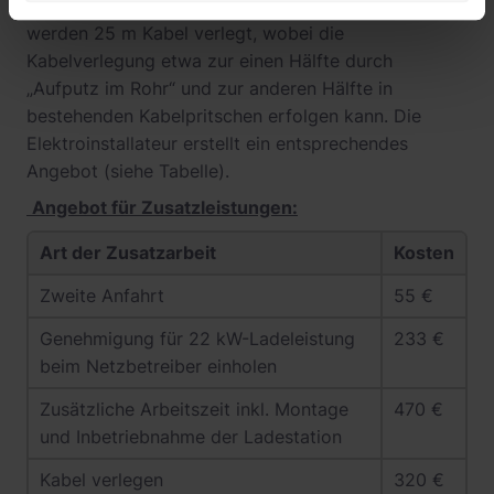
strengeren Richtlinien unterliegt. Anschließend
werden 25 m Kabel verlegt, wobei die
Kabelverlegung etwa zur einen Hälfte durch
„Aufputz im Rohr“ und zur anderen Hälfte in
bestehenden Kabelpritschen erfolgen kann. Die
Elektroinstallateur erstellt ein entsprechendes
Angebot (siehe Tabelle).
Angebot für Zusatzleistungen:
Art der Zusatzarbeit
Kosten
Zweite Anfahrt
55 €
Genehmigung für 22 kW-Ladeleistung
233 €
beim Netzbetreiber einholen
Zusätzliche Arbeitszeit inkl. Montage
470 €
und Inbetriebnahme der Ladestation
Kabel verlegen
320 €