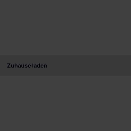
Kontaktiere uns
Kontaktiere uns
Zuhause laden