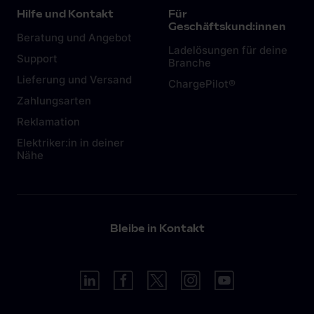
Berechnungsgrundlage:
Hilfe und Kontakt
Für
Geschäftskund:innen
CO
-Einsparungen = Emissionen der
Beratung und Angebot
2
Ladelösungen für deine
Verbrennungsmotor-Flotte – Emissionen der
Support
Branche
Elektro-Flotte
Lieferung und Versand
ChargePilot®
Mercedes V-Klasse Vito: 330g CO2/km =
Zahlungsarten
0,33kg CO2/km
Reklamation
Strommix CO
Emissionen: 489g/kWh =
2
Elektriker:in in deiner
Nähe
0,49g/kWh
Mercedes V-Klasse E-Vito: 0,27 kWh/km
Bleibe in Kontakt