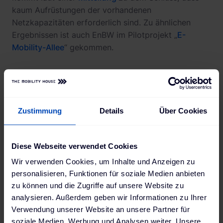
kaum Aufrüstungen der vorhandenen
Netzkapazitäten erforderlich sind. Zu ähnlichen
Ergebnissen ist auch EnBW im Pilotprojekt „
E-
Mobility-Allee
“ gekommen.
Strom für Elektroauto
günstig selbst produziert
Zustimmung
Details
Über Cookies
Generell ermöglichen Elektroautos einen
Diese Webseite verwendet Cookies
fundamentalen Systemwandel. Denn alle, die über
Wir verwenden Cookies, um Inhalte und Anzeigen zu
eine ausreichend große Fläche auf ihrem Dach oder
personalisieren, Funktionen für soziale Medien anbieten
Grundstück verfügen, können mittels Photovoltaik
zu können und die Zugriffe auf unsere Website zu
und einer Stationärbatterie als Pufferspeicher den
analysieren. Außerdem geben wir Informationen zu Ihrer
wesentlichen Teil des Energiebedarfs selbst decken.
Verwendung unserer Website an unsere Partner für
Nicht nur für den Bedarf des Hauses und seiner
soziale Medien, Werbung und Analysen weiter. Unsere