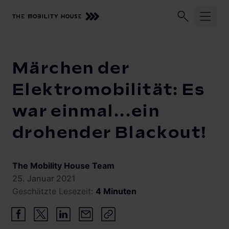
Unser Unternehmen
Geschäftskund:innen
Privatkund:
Startseite
Knowledge Center
Märchen der Elektromobilität:
Märchen der
Lösungen und Services
Elektromobilität: Es
war einmal...ein
Zuhause laden
Beratung, Planung und Installation
drohender Blackout!
Monitoring
Knowledge Center
Solarmanagement
Vehicle-to-Grid
The Mobility House Team
25. Januar 2021
Geschätzte Lesezeit:
4 Minuten