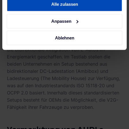
Alle zulassen
unserer
Datenschutzerklärung
und unserem
Impressum
.
Im Frühjahr 2023 setzen The Mobility House und
Anpassen
Ambibox ein weltweit einzigartiges
Testlab für
bidirektionales Laden
auf. Für Automobilhersteller
Ablehnen
haben beide Unternehmen eine Testmöglichkeit für
die bidirektionale Integration von E-Autos im
Energiemarkt geschaffen. Im Testlab stellen die
beiden Unternehmen ein Setup bestehend aus
bidirektionaler DC-Ladestation (Ambibox) und
Ladesteuerung (The Mobility House) zur Verfügung,
was auf den Industriestandards ISO 15118-20 und
OCPP 2.0 basiert. Innerhalb dieses standardisierten
Setups besteht für OEMs die Möglichkeit, die V2G-
Fähigkeit ihrer Fahrzeuge zu verproben.