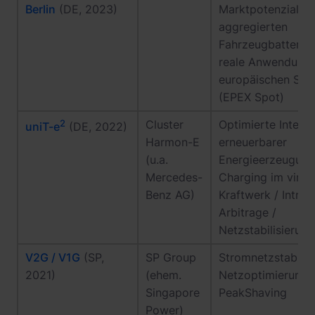
Berlin
(DE, 2023)
Marktpotenzials 
aggregierten
Fahrzeugbatterie
reale Anwendunge
europäischen Str
(EPEX Spot)
2
Cluster
Optimierte Integr
uniT-e
(DE, 2022)
Harmon-E
erneuerbarer
(u.a.
Energieerzeugung
Mercedes-
Charging im virtue
Benz AG)
Kraftwerk / Intrad
Arbitrage /
Netzstabilisierung
V2G / V1G
(SP,
SP Group
Stromnetzstabilisi
2021)
(ehem.
Netzoptimierung 
Singapore
PeakShaving
Power)