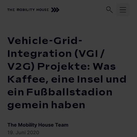
Unser Unternehmen
Geschäftskund:innen
Privatkund:
Startseite
Knowledge Center
Vehicle-Grid-Integration (VGI 
Vehicle-Grid-
Lösungen und Services
Integration (VGI /
V2G) Projekte: Was
Zuhause laden
Beratung, Planung und Installation
Kaffee, eine Insel und
Monitoring
Knowledge Center
ein Fußballstadion
Solarmanagement
Vehicle-to-Grid
gemein haben
The Mobility House Team
19. Juni 2020