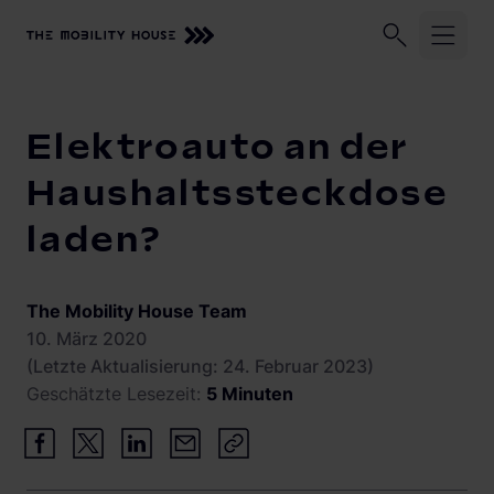
Unser Unternehmen
Geschäftskund:innen
Privatkund:
Startseite
Knowledge Center
Elektroauto an der Haushalt
Elektroauto an der
Lösungen und Services
Haushaltssteckdose
laden?
Zuhause laden
Beratung, Planung und Installation
Monitoring
Knowledge Center
The Mobility House Team
Solarmanagement
10. März 2020
Vehicle-to-Grid
(Letzte Aktualisierung: 24. Februar 2023)
Geschätzte Lesezeit:
5 Minuten