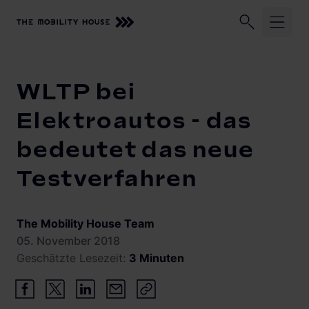
Unser Unternehmen
Geschäftskund:innen
Privatkund:
Startseite
Knowledge Center
WLTP bei Elektroautos - das 
WLTP bei
Lösungen und Services
Elektroautos - das
bedeutet das neue
Zuhause laden
Beratung, Planung und Installation
Testverfahren
Monitoring
Knowledge Center
Solarmanagement
Vehicle-to-Grid
The Mobility House Team
05. November 2018
Geschätzte Lesezeit:
3 Minuten