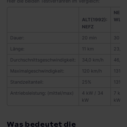
Hier die beiden Testverfahren im Vergleich:
NEU(2
ALT(1992):
WLTP
NEFZ
Dauer:
20 min
30 mi
Länge:
11 km
23,25
Durchschnittsgeschwindigkeit:
34,0 km/h
46,5 
Maximalgeschwindigkeit:
120 km/h
131 k
Standzeitanteil:
25%
13%
Antriebsleistung: (mittel/max)
4 kW / 34
7 kW 
kW
kW
Was bedeutet die