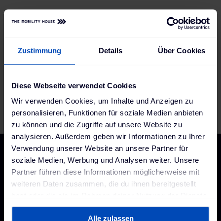
schnelle und einfache Abwicklung
Seriennummer
Zustimmung
Details
Über Cookies
Diese Webseite verwendet Cookies
Wir verwenden Cookies, um Inhalte und Anzeigen zu
personalisieren, Funktionen für soziale Medien anbieten
zu können und die Zugriffe auf unsere Website zu
analysieren. Außerdem geben wir Informationen zu Ihrer
Verwendung unserer Website an unsere Partner für
soziale Medien, Werbung und Analysen weiter. Unsere
Hilfe und Kontakt
Für
Partner führen diese Informationen möglicherweise mit
Geschäftskund:innen
Lieferung und Versand
weiteren Daten zusammen, die du ihnen bereitgestellt
Ladelösungen für deine
hast oder die sie im Rahmen deiner Nutzung der Dienste
Zahlungsarten
Branche
gesammelt haben. Weitere Informationen findest du in
Fahrzeug-Finder
ChargePilot®
Alle zulassen
unserer
Datenschutzerklärung
und unserem