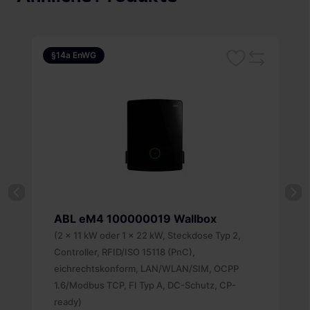
§14a EnWG
Merken
leichsliste
Vergleichsliste
ABL eM4 100000019 Wallbox
(2 x 11 kW oder 1 x 22 kW, Steckdose Typ 2,
Controller, RFID/ISO 15118 (PnC),
eichrechtskonform, LAN/WLAN/SIM, OCPP
1.6/Modbus TCP, FI Typ A, DC-Schutz, CP-
ready)