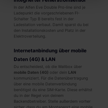
Abschnitt Einzelheiten
fest.
In der Alfen Eve Double Pro-line sind je
Wir verwenden Cookies, um Inhalte und Anzeigen zu
Ladepunkt die vorgeschriebenen FI-
personalisieren, Funktionen für soziale Medien anbieten
Schalter Typ B bereits fest in der
zu können und die Zugriffe auf unsere Website zu
Ladestation verbaut. Damit sparst du bei
analysieren. Außerdem geben wir Informationen zu Ihrer
den Installationskosten und Platz in der
Verwendung unserer Website an unsere Partner für
Elektroverteilung.
soziale Medien, Werbung und Analysen weiter. Unsere
Partner führen diese Informationen möglicherweise mit
Internetanbindung über mobile
weiteren Daten zusammen, die du ihnen bereitgestellt
hast oder die sie im Rahmen deiner Nutzung der Dienste
Daten (4G) & LAN
gesammelt haben. Weitere Informationen findest du in
Du entscheidest, ob die Wallbox über
unserer
Datenschutzerklärung
und unserem
mobile Daten (4G)
oder dein
LAN
Impressum
.
kommuniziert
.
Für die Datenübertragung
über eine mobile Datenverbindung
benötigst du eine SIM-Karte. Diese erhältst
du in der Regel von deinem
Backendbetreiber. Stelle außerdem vorher
sicher, dass du am Montageort eine mobile