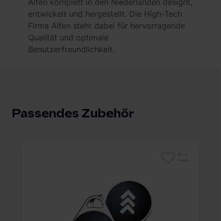
Alfen komplett in den Niederlanden designt,
entwickelt und hergestellt. Die High-Tech
Firma Alfen steht dabei für hervorragende
Qualität und optimale
Benutzerfreundlichkeit.
Passendes Zubehör
Merken
leichsliste
Vergleichsliste