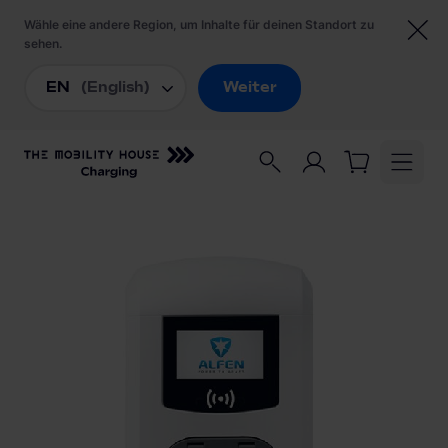
Startseite
/
Ladestationen
/
Alfen Eve Double Pro-line DE 904461102-7460
Wallbox