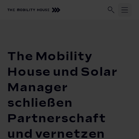
Unser Unternehmen
Geschäftskund:innen
Privatkund:
Startseite
Unser Unternehmen
Newsroom
The Mobility H
Über uns
The Mobility
Vehicle-to-Grid
House und Solar
Shop
Manager
Newsroom
schließen
Investoren
Partnerschaft
und vernetzen
Karriere