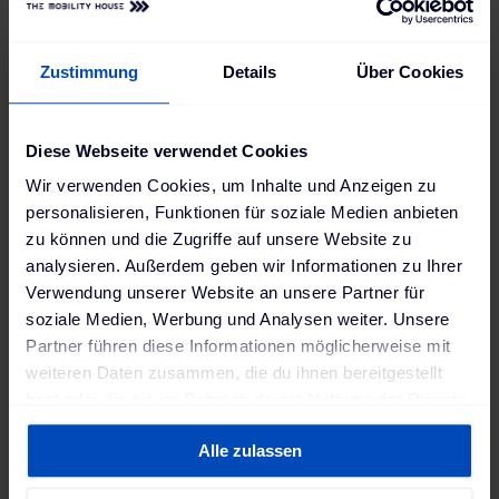
Elektrofahrzeug entwickelt sich vom reinen
Energieverbraucher zum aktiven Energie-Asset, das
Zustimmung
Details
Über Cookies
Eigenheim, Elektromobilität und Energiemarkt
miteinander verbindet. Überschüssiger Solarstrom
kann in der Fahrzeugbatterie gespeichert, bei
Diese Webseite verwendet Cookies
Bedarf im Haushalt genutzt (Vehicle-to-Home –
Wir verwenden Cookies, um Inhalte und Anzeigen zu
V2H) oder als Flexibilität für das Stromnetz
personalisieren, Funktionen für soziale Medien anbieten
bereitgestellt werden (Vehicle-to-Grid – V2G).
zu können und die Zugriffe auf unsere Website zu
Ein zentraler Baustein dafür ist die bidirektionale
analysieren. Außerdem geben wir Informationen zu Ihrer
DC-Wallbox ChargeLine BiDi von The Mobility
Verwendung unserer Website an unsere Partner für
House, die Elektrofahrzeuge nicht nur lädt, sondern
soziale Medien, Werbung und Analysen weiter. Unsere
ihre Batterien auch für Haushalt und Energiemarkt
Partner führen diese Informationen möglicherweise mit
nutzbar macht. Sie verbindet Hardware, intelligentes
weiteren Daten zusammen, die du ihnen bereitgestellt
Energiemanagement für V2H und V2G sowie die
hast oder die sie im Rahmen deiner Nutzung der Dienste
Anbindung an die Flexibilitätsvermarktung – und ist
gesammelt haben. Weitere Informationen findest du in
auf breite Interoperabilität mit künftigen
Alle zulassen
unserer
Datenschutzerklärung
und unserem
Fahrzeugklassen ausgelegt.
Impressum
.