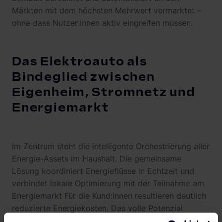
Märkten mit dem höchsten Mehrwert vermarktet –
ohne dass Nutzer:innen aktiv eingreifen müssen.
Das Elektroauto als
Bindeglied zwischen
Eigenheim, Stromnetz und
Energiemarkt
Im Zentrum steht die intelligente Orchestrierung aller
Energie-Assets im Haushalt. Die gemeinsame
Lösung koordiniert Energieflüsse in Echtzeit und
verbindet lokale Optimierung mit der Teilnahme am
Energiemarkt Für die Kund:innen resultieren deutlich
reduzierte Energiekosten. Das volle Potenzial
entfaltet sich mit bidirektionalem Laden: Das