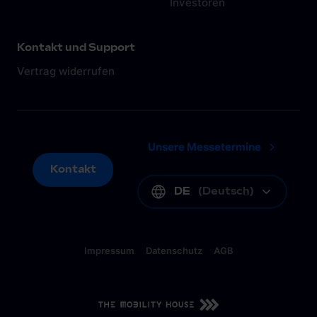
Investoren
dreifac
zusammengeführt, um die Energiewende
österrei
voranzutreiben und die Vision – zero
Unterst
Emissionen, zero Kosten – von The Mobility
Kontakt und Support
im Hima
House zu verwirklichen.
Vertrag widerrufen
Unsere Messetermine
Kontakt
Kontakt
DE
(
Deutsch
)
Impressum
Datenschutz
AGB