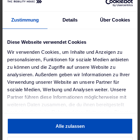
Home (V2H)
.
Zustimmung
Details
Über Cookies
Elektroauto &
Privathaushalt mit
Diese Webseite verwendet Cookies
Solarstrom versorgen
Wir verwenden Cookies, um Inhalte und Anzeigen zu
personalisieren, Funktionen für soziale Medien anbieten
zu können und die Zugriffe auf unsere Website zu
analysieren. Außerdem geben wir Informationen zu Ihrer
1/3
Verwendung unserer Website an unsere Partner für
soziale Medien, Werbung und Analysen weiter. Unsere
1. Solarlösung installieren
Partner führen diese Informationen möglicherweise mit
weiteren Daten zusammen, die du ihnen bereitgestellt
Familie Calabrese wohnt in einem
hast oder die sie im Rahmen deiner Nutzung der Dienste
Einfamilienhaus und fährt seit kurzem einen
gesammelt haben. Weitere Informationen findest du in
VW ID.3. Vorzugsweise möchte die Familie
Alle zulassen
unserer
Datenschutzerklärung
und unserem
diesen über die hauseigene Photovoltaik-
Impressum
.
Anlage laden, um ihren erzeugten