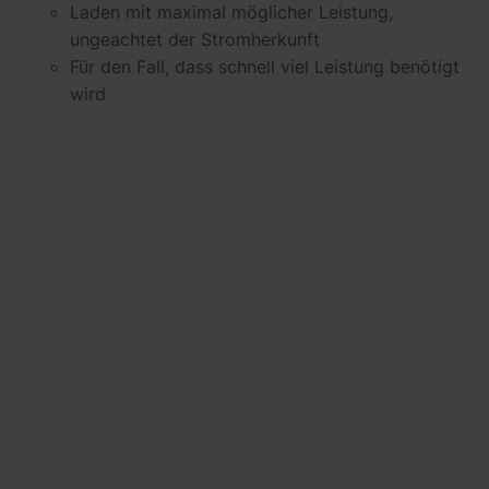
Laden mit maximal möglicher Leistung,
ungeachtet der Stromherkunft
Für den Fall, dass schnell viel Leistung benötigt
wird
Habe ich genügend Solarstrom, um mein
E-Auto zu laden?
In der Regel hat ein E-Auto sehr lange
Was ist der Unterschied zwischen
Standzeiten zuhause. Die Energiemenge, welche
einphasigem und dreiphasigem Laden?
für die tägliche Fahrstrecke benötigt wird, ist im