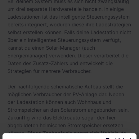
Bei deinem System muss es sich nicht zwangsläufig
um drei separate Hardwareteile handeln. In einige
Ladestationen ist das intelligente Steuerungssystem
bereits integriert, wodurch diese ihre Ladestrategien
selbst erstellen können. Falls deine Ladestation nicht
über ein intelligentes Steuerungssystem verfügt,
kannst du einen Solar-Manager (auch
Energiemanager) verwenden. Dieser verarbeitet die
Daten des Zusatz-Zählers und entwickelt die
Strategien für mehrere Verbraucher.
Der nachfolgende schematische Aufbau stellt die
möglichen Verbraucher der PV-Anlage dar. Neben
der Ladestation können auch Wohnhaus und
Stromspeicher an den Solarstrom angebunden sein.
Zukünftig wird das Elektroauto sogar den hier
abgebildeten heimischen Stromspeicher ersetzen
können.
Diese Technologie nennt sich
Vehicle-to-