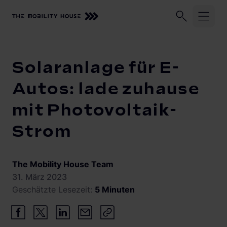
Unser Unternehmen
Geschäftskund:innen
Privatkund:
Startseite
Knowledge Center
Solaranlage für E-Autos: lad
Solaranlage für E-
Lösungen und Services
Autos: lade zuhause
mit Photovoltaik-
Zuhause laden
Beratung, Planung und Installation
Strom
Monitoring
Knowledge Center
Solarmanagement
Vehicle-to-Grid
The Mobility House Team
31. März 2023
Geschätzte Lesezeit:
5 Minuten