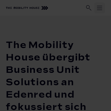
Unser Unternehmen
Geschäftskund:innen
Privatkund:
Startseite
Unser Unternehmen
Newsroom
The Mobility Ho
Über uns
The Mobility
Branchen
House übergibt
Vehicle-to-Grid
Business Unit
Automobilhersteller
Energieversorger
Newsroom
Solutions an
Ladeinfrastruktur-Betreiber
Investoren
Edenred und
fokussiert sich
Karriere