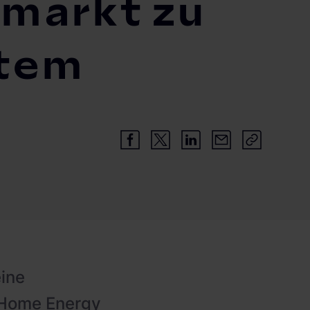
emarkt zu
stem
ine
r Home Energy