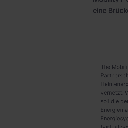
eine Brück
The Mobili
Partnersc
Heimenergi
vernetzt.
soll die 
Energiemar
Energiesys
(virtual po