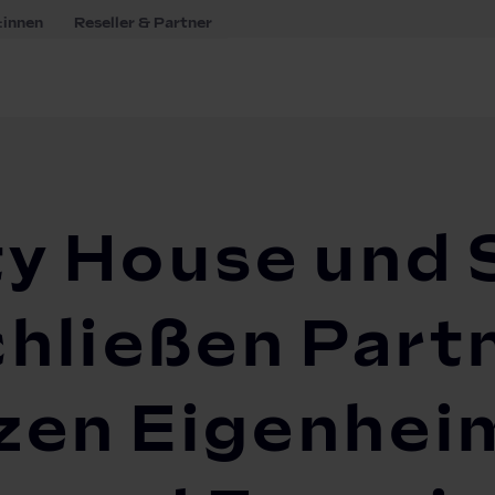
:innen
Reseller & Partner
lity House und Solar Manager schließen Partnerschaft und...
ty House und 
hließen Part
zen Eigenhei