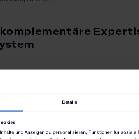
 komplementäre Expertis
ystem
rschaft erweitert die langjährige Expertise von Th
n und Vermarktung von Batterieflexibilitäten aus
o-Home (V2H) Lösung. Solar Manager bringt sein
Details
 System (HEMS) ein, das Haushalten bereits heu
und alle Energiegeräte herstellerunabhängig zu st
Cookies
 setzt die gemeinsame Lösung von Solar Manager 
nhalte und Anzeigen zu personalisieren, Funktionen für soziale
Energie-Assets im Haushalt zu einem intelligent