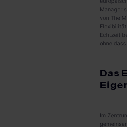
europäisc
Manager so
von The Mo
Flexibilit
Echtzeit b
ohne dass 
Das 
Eige
Im Zentrum
gemeinsame