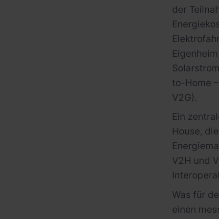
der Teilna
Energiekos
Elektrofah
Eigenheim,
Solarstrom
to-Home – 
V2G).
Ein zentra
House, die
Energiemar
V2H und V2
Interopera
Was für de
einen mess