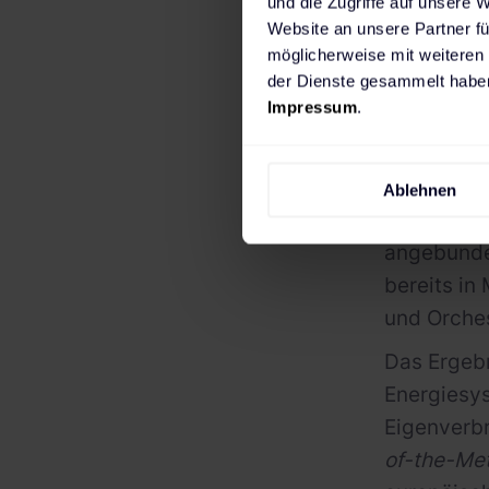
und die Zugriffe auf unsere 
deren Flex
Website an unsere Partner fü
hersteller
möglicherweise mit weiteren
der Dienste gesammelt haben
700 integr
Impressum
.
Wärmepump
Gerätehers
Systeme ab
Ablehnen
House Ener
angebunden
bereits in
und Orches
Das Ergebn
Energiesys
Eigenverb
of-the-Me