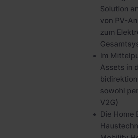
Solution a
von PV-An
zum Elektr
Gesamtsyst
Im Mittelpu
Assets in 
bidirektio
sowohl per
V2G)
Die Home E
Haustechni
Mobility 