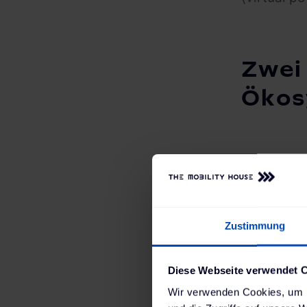
Zwei
Ökos
Die Partne
Aggregatio
Vehicle-t
Zustimmung
Management
zu nutzen 
Diese Webseite verwendet 
Genau hier
Wir verwenden Cookies, um I
verbindet 