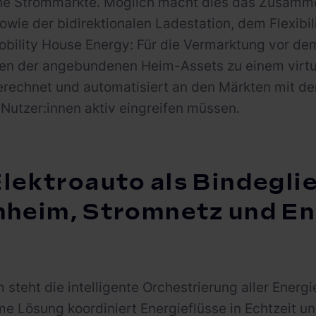
he Strommärkte. Möglich macht dies das Zusamm
wie der bidirektionalen Ladestation, dem Flexibil
bility House Energy: Für die Vermarktung vor de
äten der angebundenen Heim-Assets zu einem virtu
erechnet und automatisiert an den Märkten mit d
Nutzer:innen aktiv eingreifen müssen.
Elektroauto als Bindegli
nheim, Stromnetz und E
 steht die intelligente Orchestrierung aller Energ
 Lösung koordiniert Energieflüsse in Echtzeit un