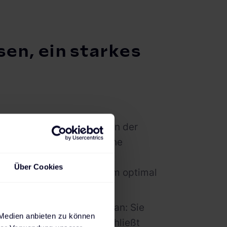
en, ein starkes
e Mobility House Energy in der
 Elektroautos (V2G) um eine
 bewährtes Home Energy
Über Cookies
te ermöglicht, Solarstrom optimal
euern.
und The Mobility House an: Sie
 Medien anbieten zu können
en Gesamtsystem und erschließt