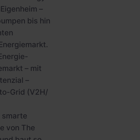
 Eigenheim –
umpen bis hin
nten
Energiemarkt.
 Energie-
markt – mit
tenzial –
to-Grid (V2H/
s smarte
ie von The
und baut so