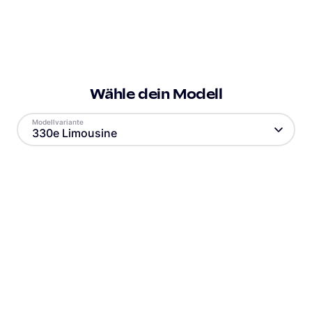
Wähle dein Modell
Modellvariante
330e Limousine
Antrieb
Reichweite
Plug-In Hybrid
62
km
Batteriekapazität
Verbrauch
12
kWh
16
kWh