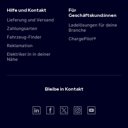
Das Laden an der Steckdose birgt allerdings
Gefahren und sollte die Ausnahme bleiben. Mehr
Hilfe und Kontakt
Für
dazu in diesem
Artikel.
Geschäftskund:innen
Lieferung und Versand
Ladelösungen für deine
Zahlungsarten
Branche
Fahrzeug-Finder
ChargePilot®
Reklamation
Elektriker:in in deiner
Nähe
Bleibe in Kontakt