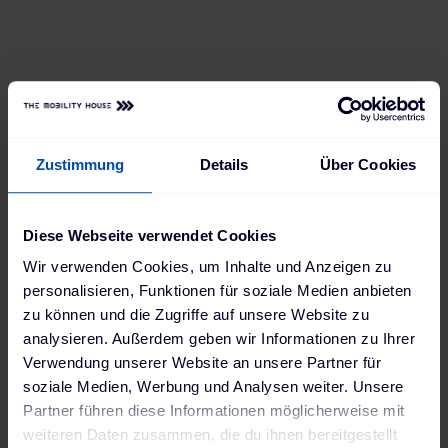
Frank hat eine Ladebox, die mit seinen
Ansprüchen mitwachsen kann. Jetzt hat er
bereits Zugriff auf alle Ladevorgänge und
kann sie per App bequem einsehen und
steuern – und in Zukunft lädt er sich einfach
neue Features runter, wann immer er sie
braucht.
Zustimmung
Details
Über Cookies
Diese Webseite verwendet Cookies
Wir verwenden Cookies, um Inhalte und Anzeigen zu
personalisieren, Funktionen für soziale Medien anbieten
zu können und die Zugriffe auf unsere Website zu
analysieren. Außerdem geben wir Informationen zu Ihrer
Verwendung unserer Website an unsere Partner für
soziale Medien, Werbung und Analysen weiter. Unsere
Partner führen diese Informationen möglicherweise mit
weiteren Daten zusammen, die du ihnen bereitgestellt