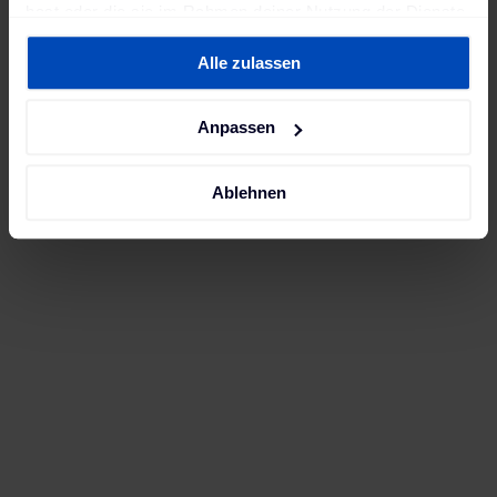
hast oder die sie im Rahmen deiner Nutzung der Dienste
gesammelt haben. Weitere Informationen findest du in
Alle zulassen
unserer
Datenschutzerklärung
und unserem
Impressum
.
Anpassen
Ablehnen