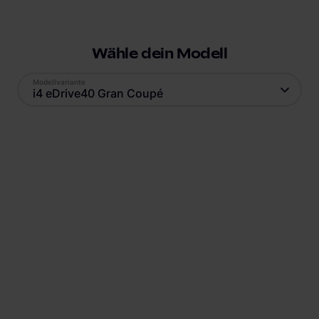
Wähle dein Modell
Modellvariante
i4 eDrive40 Gran Coupé
eyond
Antrieb
Reichweite
Elektro
585
km
Batteriekapazität
Verbrauch
83.9
kWh
16.3
kWh