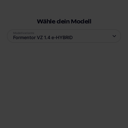
Wähle dein Modell
Modellvariante
Formentor VZ 1.4 e-HYBRID
Antrieb
Reichweite
Plug-In Hybrid
50
km
Batteriekapazität
Verbrauch
12.8
kWh
15.9
kWh
Ladestandard AC
Ladestandard DC
Typ-2
, 3.6 kW
Nicht verfügbar