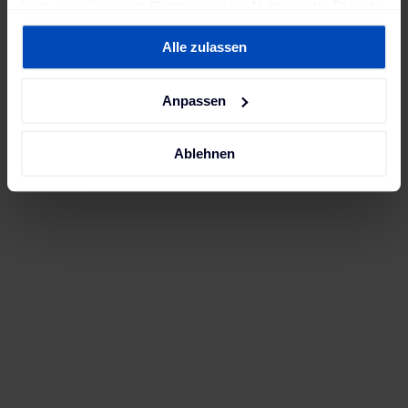
hast oder die sie im Rahmen deiner Nutzung der Dienste
gesammelt haben. Weitere Informationen findest du in
Alle zulassen
unserer
Datenschutzerklärung
und unserem
Impressum
.
Anpassen
Ablehnen