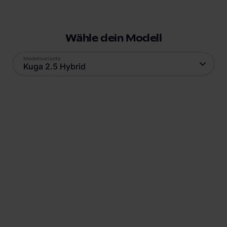
Wähle dein Modell
Modellvariante
Kuga 2.5 Hybrid
Antrieb
Reichweite
Plug-In Hybrid
56
km
Batteriekapazität
Verbrauch
14.4
kWh
15.8
kWh
Ladestandard AC
Ladestandard DC
Typ-2
, 3.6 kW
Nicht verfügbar