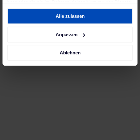
hast oder die sie im Rahmen deiner Nutzung der Dienste
gesammelt haben. Weitere Informationen findest du in
Alle zulassen
unserer
Datenschutzerklärung
und unserem
Impressum
.
Anpassen
Ablehnen