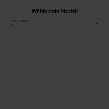
Wähle dein Modell
Modellvariante
e
V2X
Antrieb
Reichweite
Elektro
222
km
Batteriekapazität
Verbrauch
35.5
kWh
17.2
kWh
Ladestandard AC
Ladestandard DC
Typ-2
, 6.6 kW
Combo (ccs)
, 56 kW