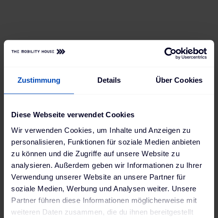
Frank hat eine Ladebox, die mit seinen
Ansprüchen mitwachsen kann. Jetzt hat er
bereits Zugriff auf alle Ladevorgänge und
kann sie per App bequem einsehen und
steuern – und in Zukunft lädt er sich einfach
neue Features runter, wann immer er sie
braucht.
Zustimmung
Details
Über Cookies
Diese Webseite verwendet Cookies
Wir verwenden Cookies, um Inhalte und Anzeigen zu
personalisieren, Funktionen für soziale Medien anbieten
zu können und die Zugriffe auf unsere Website zu
analysieren. Außerdem geben wir Informationen zu Ihrer
Verwendung unserer Website an unsere Partner für
soziale Medien, Werbung und Analysen weiter. Unsere
Partner führen diese Informationen möglicherweise mit
weiteren Daten zusammen, die du ihnen bereitgestellt