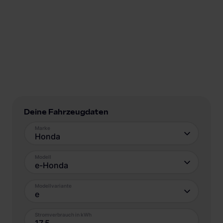
Deine Fahrzeugdaten
Marke
Honda
Modell
e-Honda
Modellvariante
e
Stromverbrauch in kWh