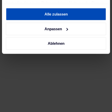
hast oder die sie im Rahmen deiner Nutzung der Dienste
gesammelt haben. Weitere Informationen findest du in
Alle zulassen
unserer
Datenschutzerklärung
und unserem
Impressum
.
Anpassen
Ablehnen