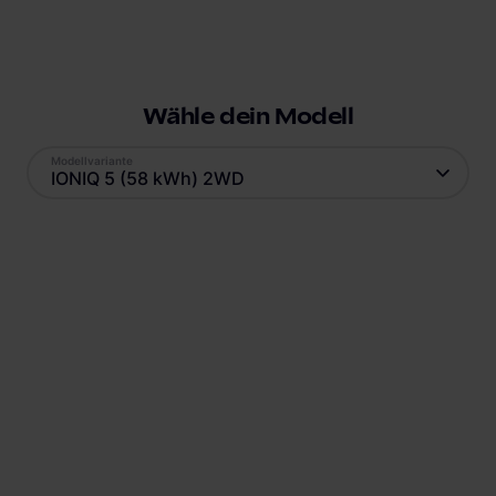
Wähle dein Modell
Modellvariante
IONIQ 5 (58 kWh) 2WD
V2X
Antrieb
Reichweite
Elektro
384
km
Batteriekapazität
Verbrauch
58
kWh
16.7
kWh