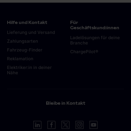
Haushaltssteckdose (Schuko-Steckdose) mit.
Das Laden an der Steckdose birgt allerdings
Gefahren und sollte die Ausnahme bleiben. Mehr
Hilfe und Kontakt
Für
dazu in diesem
Artikel.
Geschäftskund:innen
Lieferung und Versand
Ladelösungen für deine
Zahlungsarten
Branche
Fahrzeug-Finder
ChargePilot®
Reklamation
Elektriker:in in deiner
Nähe
Bleibe in Kontakt