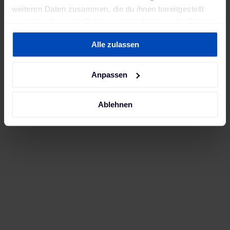
weiteren Daten zusammen, die du ihnen bereitgestellt
hast oder die sie im Rahmen deiner Nutzung der Dienste
gesammelt haben. Weitere Informationen findest du in
Alle zulassen
unserer
Datenschutzerklärung
und unserem
Impressum
.
Anpassen
Ablehnen