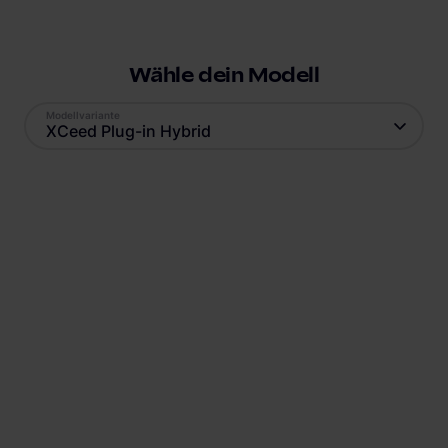
Wähle dein Modell
Modellvariante
XCeed Plug-in Hybrid
Antrieb
Reichweite
Plug-In Hybrid
60
km
Batteriekapazität
Verbrauch
8.9
kWh
12.8
kWh
Ladestandard AC
Ladestandard DC
Typ-2
, 3.3 kW
Nicht verfügbar