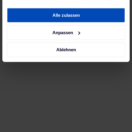
hast oder die sie im Rahmen deiner Nutzung der Dienste
gesammelt haben. Weitere Informationen findest du in
Alle zulassen
unserer
Datenschutzerklärung
und unserem
Impressum
.
Anpassen
Ablehnen