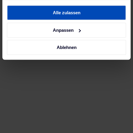
gesammelt haben. Weitere Informationen findest du in
Alle zulassen
unserer
Datenschutzerklärung
und unserem
Impressum
.
Anpassen
Ablehnen