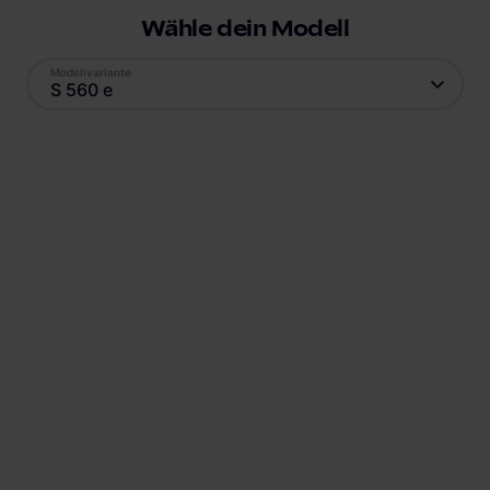
Wähle dein Modell
Modellvariante
S 560 e
Antrieb
Reichweite
Plug-In Hybrid
50
km
Batteriekapazität
Verbrauch
13.5
kWh
20.2
kWh
Ladestandard AC
Ladestandard DC
Typ-2
, 7.4 kW
Nicht verfügbar
Min. Ladedauer AC
Position Ladebuchse
1:28 h
Heck rechts