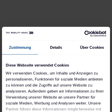
Alles auf einen Blick
Frank hat eine Ladebox, die mit seinen
Ansprüchen mitwachsen kann. Jetzt hat er
bereits Zugriff auf alle Ladevorgänge und
kann sie per App bequem einsehen und
steuern – und in Zukunft lädt er sich einfach
neue Features runter, wann immer er sie
Zustimmung
Details
Über Cookies
braucht.
Diese Webseite verwendet Cookies
Wir verwenden Cookies, um Inhalte und Anzeigen zu
personalisieren, Funktionen für soziale Medien anbieten
zu können und die Zugriffe auf unsere Website zu
analysieren. Außerdem geben wir Informationen zu Ihrer
Verwendung unserer Website an unsere Partner für
soziale Medien, Werbung und Analysen weiter. Unsere
Partner führen diese Informationen möglicherweise mit