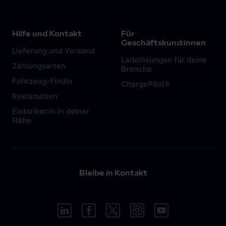
Haushaltssteckdose (Schuko-Steckdose) mit.
Das Laden an der Steckdose birgt allerdings
Gefahren und sollte die Ausnahme bleiben. Mehr
Hilfe und Kontakt
Für
dazu in diesem
Artikel.
Geschäftskund:innen
Lieferung und Versand
Ladelösungen für deine
Zahlungsarten
Branche
Fahrzeug-Finder
ChargePilot®
Reklamation
Elektriker:in in deiner
Nähe
Bleibe in Kontakt