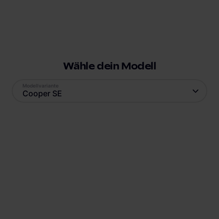
Wähle dein Modell
Modellvariante
Cooper SE
Antrieb
Reichweite
Elektro
234
km
Batteriekapazität
Verbrauch
32.6
kWh
15.2
kWh