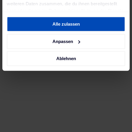
weiteren Daten zusammen, die du ihnen bereitgestellt
hast oder die sie im Rahmen deiner Nutzung der Dienste
gesammelt haben. Weitere Informationen findest du in
Alle zulassen
unserer
Datenschutzerklärung
und unserem
Impressum
.
Anpassen
Ablehnen