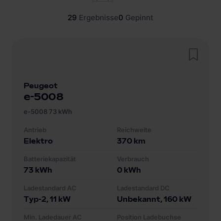
29
Ergebnisse
0
Gepinnt
Peugeot
e-5008
e-5008 73 kWh
Antrieb
Reichweite
Elektro
370
km
Batteriekapazität
Verbrauch
73
kWh
0
kWh
Ladestandard AC
Ladestandard DC
Typ-2
, 11 kW
Unbekannt
, 160 kW
Min. Ladedauer AC
Position Ladebuchse