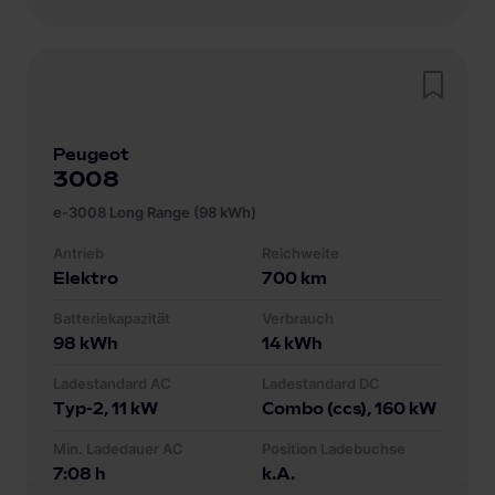
Peugeot
3008
e-3008 Long Range (98 kWh)
Antrieb
Reichweite
Elektro
700
km
Batteriekapazität
Verbrauch
98
kWh
14
kWh
Ladestandard AC
Ladestandard DC
Typ-2
, 11 kW
Combo (ccs)
, 160 kW
Min. Ladedauer AC
Position Ladebuchse
7:08 h
k.A.