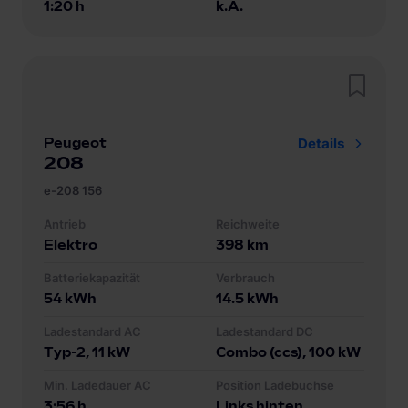
1:20 h
k.A.
Peugeot
Details
208
e-208 156
Antrieb
Reichweite
Elektro
398
km
Batteriekapazität
Verbrauch
54
kWh
14.5
kWh
Ladestandard AC
Ladestandard DC
Typ-2
, 11 kW
Combo (ccs)
, 100 kW
Min. Ladedauer AC
Position Ladebuchse
3:56 h
Links hinten