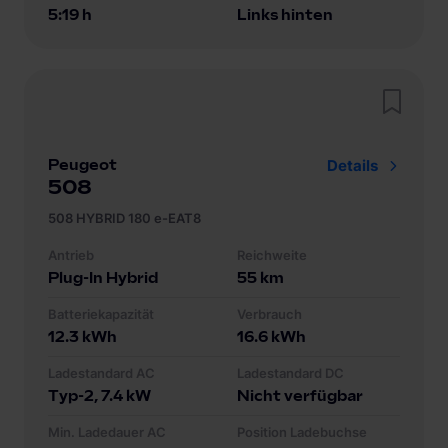
5:19 h
Links hinten
Peugeot
Details
508
508 HYBRID 180 e-EAT8
Antrieb
Reichweite
Plug-In Hybrid
55
km
Batteriekapazität
Verbrauch
12.3
kWh
16.6
kWh
Ladestandard AC
Ladestandard DC
Typ-2
, 7.4 kW
Nicht verfügbar
Min. Ladedauer AC
Position Ladebuchse