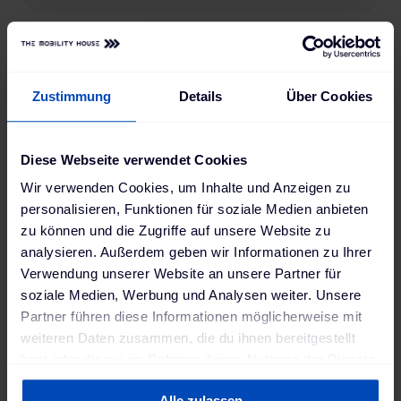
Zustimmung
Details
Über Cookies
Peugeot
3008
Diese Webseite verwendet Cookies
e-3008 (73 kWh)
Wir verwenden Cookies, um Inhalte und Anzeigen zu
Antrieb
Reichweite
personalisieren, Funktionen für soziale Medien anbieten
Elektro
525
km
zu können und die Zugriffe auf unsere Website zu
Batteriekapazität
Verbrauch
analysieren. Außerdem geben wir Informationen zu Ihrer
73
kWh
16.8
kWh
Verwendung unserer Website an unsere Partner für
soziale Medien, Werbung und Analysen weiter. Unsere
Ladestandard AC
Ladestandard DC
Partner führen diese Informationen möglicherweise mit
Typ-2
, 11 kW
Combo (ccs)
, 100 kW
weiteren Daten zusammen, die du ihnen bereitgestellt
Min. Ladedauer AC
Position Ladebuchse
hast oder die sie im Rahmen deiner Nutzung der Dienste
5:19 h
Links hinten
gesammelt haben. Weitere Informationen findest du in
Alle zulassen