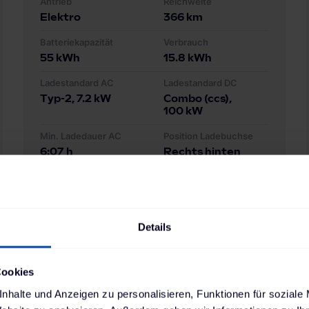
Antrieb
Reichweite
Elektro
366
km
Batteriekapazität
Verbrauch
55
kWh
15.8
kWh
Ladestandard AC
Ladestandard DC
Typ-2
, 7.2 kW
Combo (ccs)
,
100 kW
Min. Ladedauer AC
Position Ladebuchse
6:07 h
Rechts hinten
Details
Cookies
nhalte und Anzeigen zu personalisieren, Funktionen für soziale