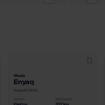
Skoda
Enyaq
Enyaq RS (2023)
Antrieb
Reichweite
Elektro
537
km