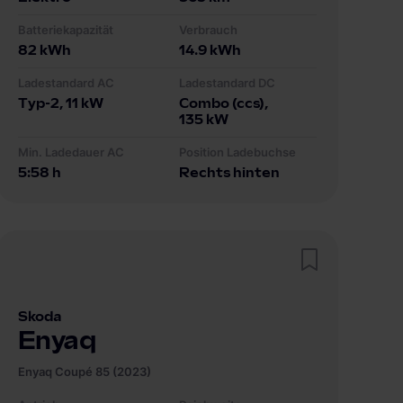
Batteriekapazität
Verbrauch
82
kWh
14.9
kWh
Ladestandard AC
Ladestandard DC
Typ-2
, 11 kW
Combo (ccs)
,
135 kW
Min. Ladedauer AC
Position Ladebuchse
5:58 h
Rechts hinten
Skoda
Enyaq
Enyaq Coupé 85 (2023)