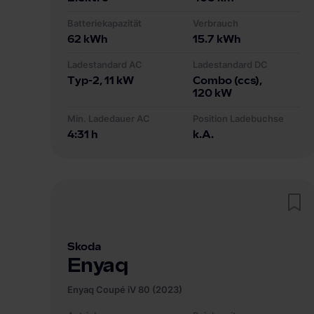
Batteriekapazität
Verbrauch
62
kWh
15.7
kWh
Ladestandard AC
Ladestandard DC
Typ-2
, 11 kW
Combo (ccs)
,
120 kW
Min. Ladedauer AC
Position Ladebuchse
4:31 h
k.A.
Skoda
Enyaq
Enyaq Coupé iV 80 (2023)