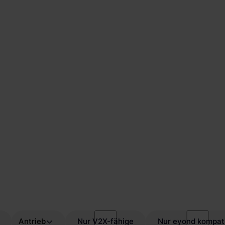
Antrieb
Nur V2X-fähige
Nur eyond kompat