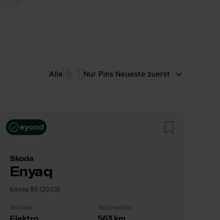
Alle
Nur Pins
Neueste zuerst
eyond
Skoda
Enyaq
Enyaq 85 (2023)
Antrieb
Reichweite
Elektro
563
km