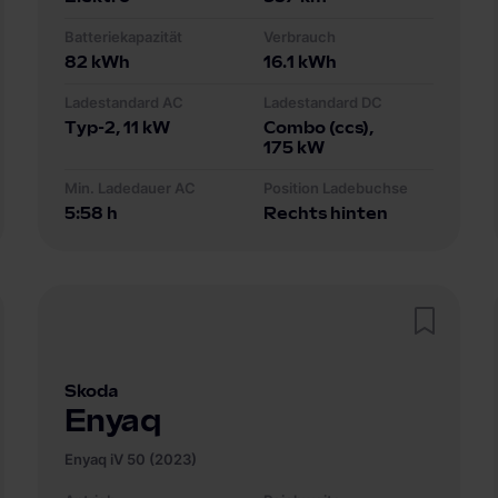
Batteriekapazität
Verbrauch
82
kWh
16.1
kWh
Ladestandard AC
Ladestandard DC
Typ-2
, 11 kW
Combo (ccs)
,
175 kW
Min. Ladedauer AC
Position Ladebuchse
5:58 h
Rechts hinten
Skoda
Enyaq
Enyaq iV 50 (2023)