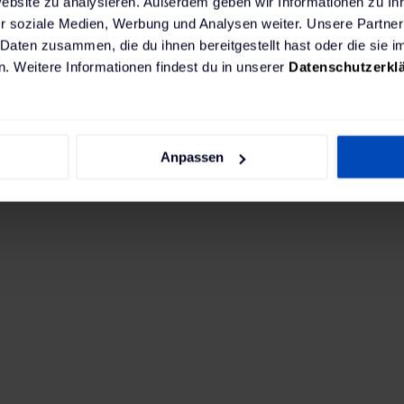
Website zu analysieren. Außerdem geben wir Informationen zu I
r soziale Medien, Werbung und Analysen weiter. Unsere Partner
 Daten zusammen, die du ihnen bereitgestellt hast oder die sie
Die passende Ladest
st du
. Weitere Informationen findest du in unserer
Datenschutzerkl
unseren Ladestatione
schnell wieder voll u
da E-
dein Škoda-Modell au
Ladestationen perfek
Anpassen
o am
sten?