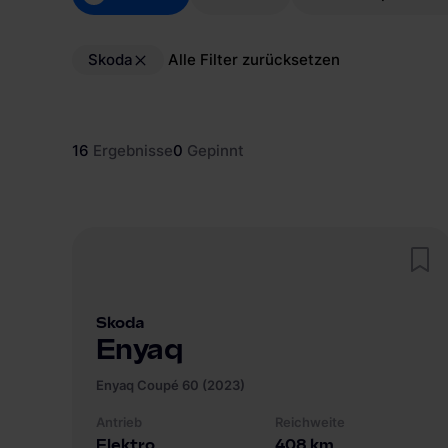
Skoda
Alle Filter zurücksetzen
16
Ergebnisse
0
Gepinnt
Skoda
Enyaq
Enyaq Coupé 60 (2023)
Antrieb
Reichweite
Elektro
408
km