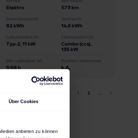
Antrieb
Reichweite
Elektro
573
km
Batteriekapazität
Verbrauch
82
kWh
14.6
kWh
Ladestandard AC
Ladestandard DC
Typ-2
, 11 kW
Combo (ccs)
,
135 kW
Min. Ladedauer AC
Position Ladebuchse
5:58 h
k.A.
1
2
...
Über Cookies
 Medien anbieten zu können