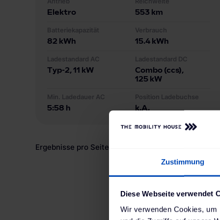
Antrieb
Reichweite
Elektro
553
km
Batteriekapazität
Verbrauch
82
kWh
15.4
kWh
Ladestandard AC
Ladestandard DC
Typ-2
, 11 kW
Combo (ccs)
,
125 kW
Min. Ladedauer AC
Position Ladebuchse
5:58 h
k.A.
Ergebnisse pro Seite
6
:
Zustimmung
Diese Webseite verwendet 
Wir verwenden Cookies, um I