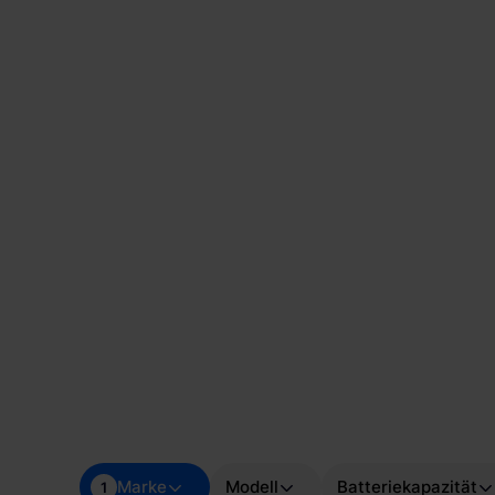
Ladestation für deinen E-Škoda.
Marke
Modell
Batteriekapazität
1