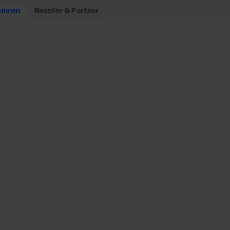
:innen
Reseller & Partner
eite, Ladezeit und -kosten von
en Klicks die passende