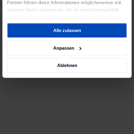
Partner führen diese Informationen möglicherweise mit
weiteren Daten zusammen, die du ihnen bereitgestellt
hast oder die sie im Rahmen deiner Nutzung der Dienste
gesammelt haben. Weitere Informationen findest du in
Alle zulassen
unserer
Datenschutzerklärung
und unserem
Impressum
.
Anpassen
Ablehnen