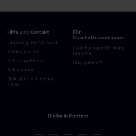
Notlade-Kabel für den Anschluss an der
Haushaltssteckdose (Schuko-Steckdose) mit.
Das Laden an der Steckdose birgt allerdings
Gefahren und sollte die Ausnahme bleiben. Mehr
Hilfe und Kontakt
Für
dazu in diesem
Artikel.
Geschäftskund:innen
Lieferung und Versand
Ladelösungen für deine
Zahlungsarten
Branche
Fahrzeug-Finder
ChargePilot®
Reklamation
Elektriker:in in deiner
Nähe
Bleibe in Kontakt