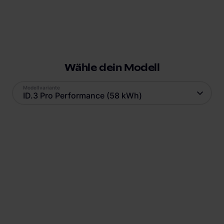
Wähle dein Modell
Modellvariante
ID.3 Pro Performance (58 kWh)
Antrieb
Reichweite
Elektro
426
km
Batteriekapazität
Verbrauch
62
kWh
15.4
kWh