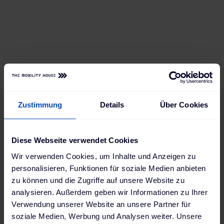
Frank hat eine Ladebox, die mit seinen
Ansprüchen mitwachsen kann. Jetzt hat er
bereits Zugriff auf alle Ladevorgänge und
kann sie per App bequem einsehen und
steuern – und in Zukunft lädt er sich einfach
neue Features runter, wann immer er sie
braucht.
Zustimmung
Details
Über Cookies
Diese Webseite verwendet Cookies
Wir verwenden Cookies, um Inhalte und Anzeigen zu
personalisieren, Funktionen für soziale Medien anbieten
zu können und die Zugriffe auf unsere Website zu
analysieren. Außerdem geben wir Informationen zu Ihrer
Verwendung unserer Website an unsere Partner für
soziale Medien, Werbung und Analysen weiter. Unsere