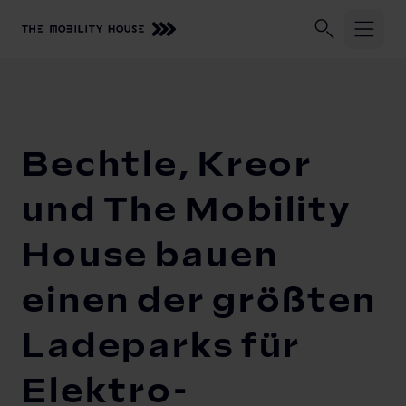
Unser Unternehmen
Geschäftskund:innen
Privatkund:
Startseite
Unser Unternehmen
Newsroom
Bechtle, Kreor 
Lösungen und Services
Bechtle, Kreor
Zuhause laden
und The Mobility
Beratung, Planung und Installation
Monitoring
Knowledge Center
House bauen
Solarmanagement
Vehicle-to-Grid
einen der größten
Ladeparks für
Elektro-