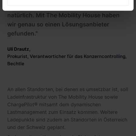
örtlichen Bedingungen unterscheiden sich
natürlich. Mit The Mobility House haben
wir genau so einen Lösungsanbieter
gefunden."
Uli Drautz
,
Prokurist, Verantworticher für das Konzerncontrolling,
Bechtle
An allen Standorten, bei denen es umsetzbar ist, soll
Ladeinfrastruktur von The Mobility House sowie
ChargePilot® mitsamt dem dynamischen
Lastmanagement zum Einsatz kommen. Weitere
Ladepunkte sind zudem an Standorten in Österreich
und der Schweiz geplant.