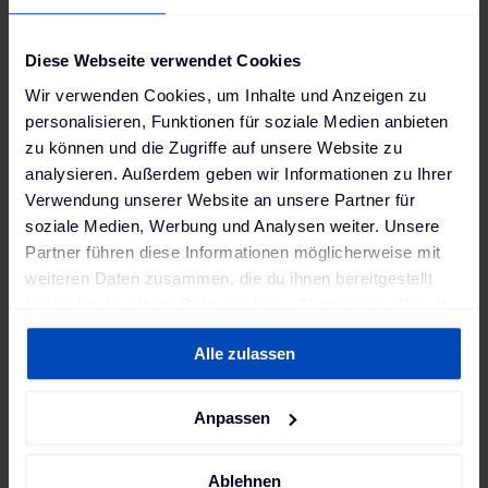
Diese Webseite verwendet Cookies
Mit nun insgesamt 140 Ladepunkten erhöht Bechtle
Wir verwenden Cookies, um Inhalte und Anzeigen zu
die E-Ladeinfrastruktur am Standort Neckarsulm auf
personalisieren, Funktionen für soziale Medien anbieten
mehr als das Doppelte. Die nächsten Schritte sind
zu können und die Zugriffe auf unsere Website zu
bereits geplant. Sie zeigen, dass es das größte IT-
analysieren. Außerdem geben wir Informationen zu Ihrer
Systemhaus Deutschlands ernst meint mit dem
Verwendung unserer Website an unsere Partner für
Ausbau der E-Mobilität.
soziale Medien, Werbung und Analysen weiter. Unsere
Partner führen diese Informationen möglicherweise mit
weiteren Daten zusammen, die du ihnen bereitgestellt
hast oder die sie im Rahmen deiner Nutzung der Dienste
"Unser mittelfristiges Ziel ist es, die rund
gesammelt haben. Weitere Informationen findest du in
70 Standorte in Deutschland zu
Alle zulassen
unserer
Datenschutzerklärung
und unserem
elektrifizieren. Dabei war es uns wichtig
Impressum
.
mit einem Partner zusammenzuarbeiten,
Anpassen
der uns dabei so viel Flexibilität wie
möglich bietet, denn die jeweiligen
Ablehnen