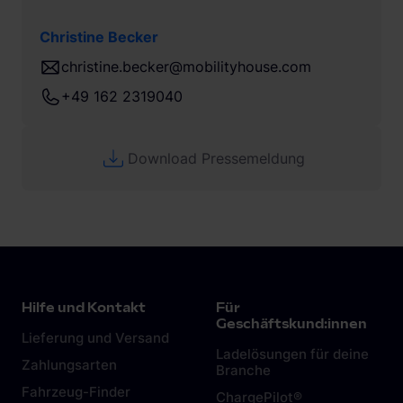
Christine Becker
christine.becker@mobilityhouse.com
+49 162 2319040
Download Pressemeldung
Hilfe und Kontakt
Für
Geschäftskund:innen
Lieferung und Versand
Ladelösungen für deine
Zahlungsarten
Branche
Fahrzeug-Finder
ChargePilot®