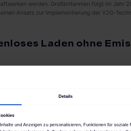
aftwerken werden. Großbritannien folgt im Jahr 
seinen Ansatz zur Implementierung der V2G-Techno
enloses Laden ohne Emi
e Vehicle-to-Grid-Technologie bisher nur in Pilotp
nd The Mobility House dies jetzt als marktfähiges
für breite Kund:innenkreise zugänglich und wird
Details
90, der AC-Ladestation PowerBox Verso sowie dem
 Jetzt wird V2G dank The Mobility House und Mobi
Cookies
mit großem Vorteil für Kund:innen und gesellschaft
nhalte und Anzeigen zu personalisieren, Funktionen für soziale
 Einführung verwirklicht The Mobility House seine 