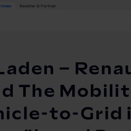
:innen
Reseller & Partner
s Laden – Renault Group, Mobilize und The Mobility House...
Laden – Renau
nd The Mobili
icle-to-Grid 