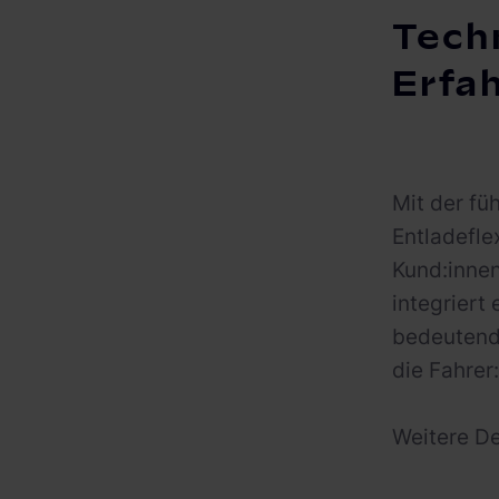
Techn
Erfa
Mit der fü
Entladefle
Kund:innen
integriert
bedeutende
die Fahrer
Weitere De