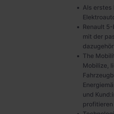
Als erstes
Elektroaut
Renault 5-
mit der pa
dazugehöri
The Mobili
Mobilize, 
Fahrzeugba
Energiemär
und Kund:i
profitieren
Technologi