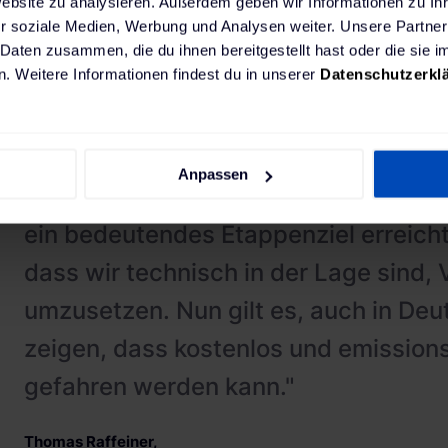
Website zu analysieren. Außerdem geben wir Informationen zu I
reies und kostenloses Fahren für alle.
r soziale Medien, Werbung und Analysen weiter. Unsere Partner
 Daten zusammen, die du ihnen bereitgestellt hast oder die sie
. Weitere Informationen findest du in unserer
Datenschutzerkl
"Seit unserer Gründung im Jahr 2009
sowohl neue als auch herausfordern
Anpassen
beschritten. Mit dem Launch in Frank
ein bedeutendes Etappenziel erreicht
dass wir technisch in der Lage sind, 
umzusetzen. Nun gilt es, auch in Deu
zeigen, dass kostenlos und emissions
gefahren werden kann."
Thomas Raffeiner
,