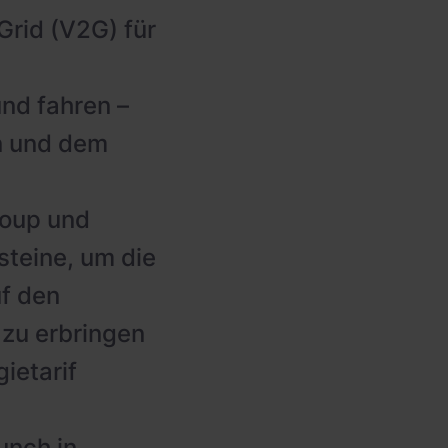
Grid (V2G) für
und fahren –
n und dem
roup und
steine, um die
f den
 zu erbringen
ietarif
unch in