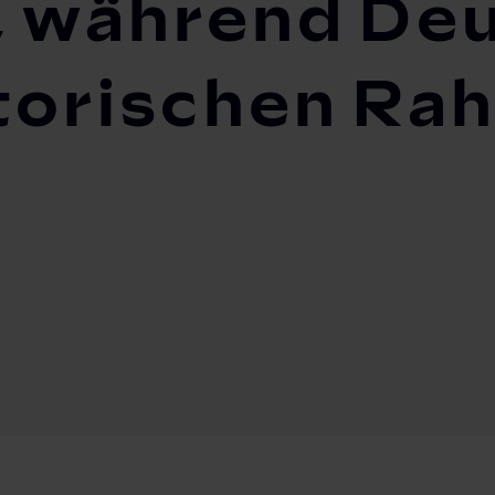
, während De
torischen Ra