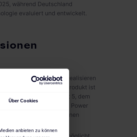
2025, während Deutschland
logie evaluiert und entwickelt.
ssionen
rojekten erprobt wurde, realisieren
 Produkt. Das neue V2G-Produkt ist
 zusammen mit dem Renault 5, dem
Über Cookies
 Energievertrag Mobilize Power
lize für viele Endkund:innen
lichen Nutzen.
 Medien anbieten zu können
Vision zero zero – und ermöglicht