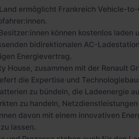
 Land ermöglicht Frankreich Vehicle-to-
ofahrer:innen.
Besitzer:innen können kostenlos laden 
ssenden bidirektionalen AC-Ladestatio
gen Energievertrag.
ty House, zusammen mit der Renault G
liefert die Expertise und Technologiebau
tterien zu bündeln, die Ladeenergie au
kten zu handeln, Netzdienstleistungen
nnen davon mit einem innovativen Energ
 zu lassen.
e und Prozesse stehen auch für den La