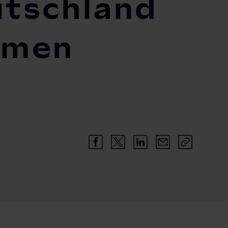
utschland
hmen