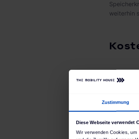
Speicherkr
weiterhin 
Kost
Während di
Mobilize u
erstmalig 
Zustimmung
Alpine A2
angeboten.
Diese Webseite verwendet 
Realität, 
Wir verwenden Cookies, um I
Mit dieser