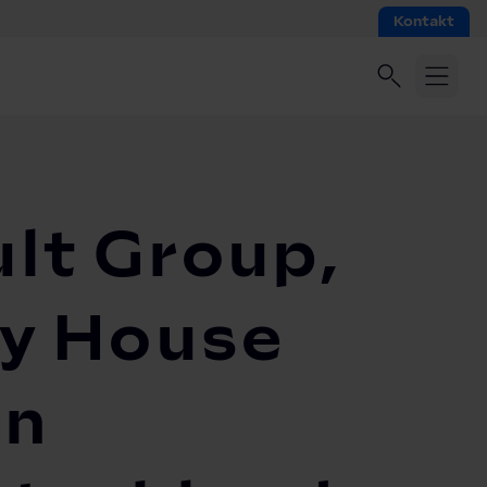
Kontakt
lt Group,
ty House
in