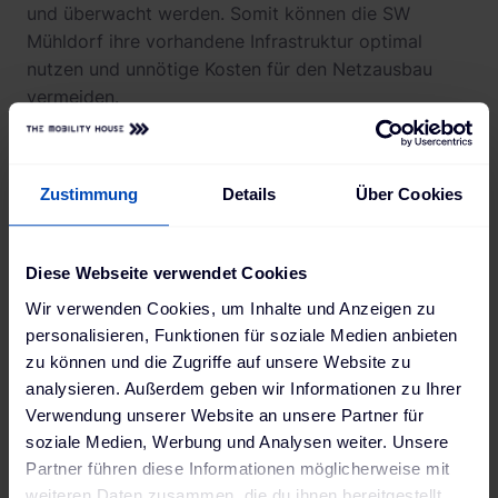
und überwacht werden. Somit können die SW
Mühldorf ihre vorhandene Infrastruktur optimal
nutzen und unnötige Kosten für den Netzausbau
vermeiden.
Vor Ort fungieren die SW Mühldorf als kompetente,
geschulte Ansprechpartner und beraten ihre Kunden
gemeinsam mit The Mobility House zu individuellen
Zustimmung
Details
Über Cookies
Ladelösungen, welche direkt auf die Bedürfnisse der
Kunden zugeschnitten sind. Neben dem Erwerb einer
Ladestation über TMH bieten die SW Mühldorf ihren
Diese Webseite verwendet Cookies
Kunden weitere Angebote, wie eine 50 €
Wir verwenden Cookies, um Inhalte und Anzeigen zu
Einkaufsgutschrift, die am Ende des
personalisieren, Funktionen für soziale Medien anbieten
Bestellprozesses von der Gesamtsumme abgezogen
zu können und die Zugriffe auf unsere Website zu
wird, an. Durch intelligentes Laden können
analysieren. Außerdem geben wir Informationen zu Ihrer
beispielsweise zu einem bestimmten Zeitpunkt
Verwendung unserer Website an unsere Partner für
bestehende Energiereserven besser genutzt werden.
soziale Medien, Werbung und Analysen weiter. Unsere
The Mobility House verfügt über langjährige
Partner führen diese Informationen möglicherweise mit
Erfahrung im Bereich Lade- und
weiteren Daten zusammen, die du ihnen bereitgestellt