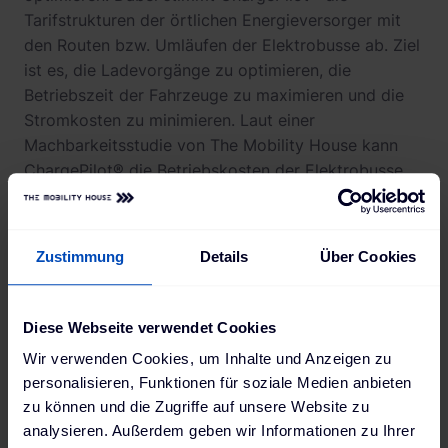
Tarifstrukturen der örtlichen Energieversorger mit
den Routen bzw. Umläufen der Elektrobusse ab. Ziel
ist es, die Ladevorgänge zu optimieren, die
Betriebszeit der Fahrzeuge zu maximieren und die
Stromkosten zu minimieren. Laut einer
Machbarkeitsstudie von The Mobility House kann
ChargePilot® die Betriebskosten der Elektrobusse
allein an einem der beiden Betriebshöfe um
annähernd eine halbe Million US-Dollar pro Jahr
senken.
Zustimmung
Details
Über Cookies
V2G sowie kosten- und
Diese Webseite verwendet Cookies
energieoptimiertes Laden
Wir verwenden Cookies, um Inhalte und Anzeigen zu
personalisieren, Funktionen für soziale Medien anbieten
zu können und die Zugriffe auf unsere Website zu
Mit V2G erproben NYCSBUS und The Mobility
analysieren. Außerdem geben wir Informationen zu Ihrer