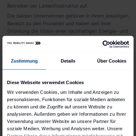
Betreiber der Ladeinfrastruktur auf.
Die beiden Unternehmen gehören in ihrem jeweiligen
Bereich zu den Pionieren und haben seit ihrer
Gründung die Vision einer nachhaltigen Energie- und
Mobilitätszukunft verfolgt und vorangetrieben. Als
Lösungsanbieter rund ums Laden zählt The Mobility
House bereits mehr als 60.000 verkaufte /
installierte Ladepunkte – von einfachen Wallboxen
Zustimmung
Details
Über Cookies
für heimische Carports bis hin zu komplexen
Systemen in Tiefgaragen von Mehrfamilienhäusern
Diese Webseite verwendet Cookies
mit etlichen stromhungrigen Elektrofahrzeugen.
Wir verwenden Cookies, um Inhalte und Anzeigen zu
personalisieren, Funktionen für soziale Medien anbieten
zu können und die Zugriffe auf unsere Website zu
"Wir freuen uns darauf, gemeinsam mit
analysieren. Außerdem geben wir Informationen zu Ihrer
The Mobility House sektorenübergreifende
Verwendung unserer Website an unsere Partner für
Energiekonzepte voranzutreiben und so
soziale Medien, Werbung und Analysen weiter. Unsere
Partner führen diese Informationen möglicherweise mit