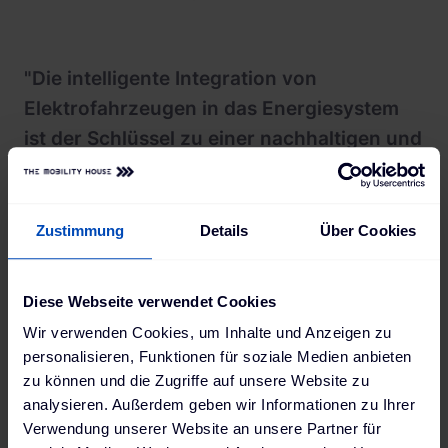
"Die intelligente Integration von
Elektrofahrzeugen in das Energiesystem
ist der Schlüssel zu einer nachhaltigen und
wirtschaftlichen Mobilitätszukunft.
Gemeinsam mit Mercedes-Benz bringen
wir die Vehicle-to-Grid-Technologie aus
Zustimmung
Details
Über Cookies
der Vision in die Realität – und
verwirklichen eine emissionsfreie und
Diese Webseite verwendet Cookies
kosteneffiziente Elektromobilität."
Wir verwenden Cookies, um Inhalte und Anzeigen zu
personalisieren, Funktionen für soziale Medien anbieten
Thomas Raffeiner
,
zu können und die Zugriffe auf unsere Website zu
The Mobility House
analysieren. Außerdem geben wir Informationen zu Ihrer
Verwendung unserer Website an unsere Partner für