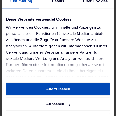
Zustimmung
Details
Über Cookies
Zukunftsbaustein für uns, vor allem aber
für unsere Kundinnen und Kunden. Mit The
Diese Webseite verwendet Cookies
Mobility House an unserer Seite gewinnen
Wir verwenden Cookies, um Inhalte und Anzeigen zu
wir Expertise und einen erheblich
personalisieren, Funktionen für soziale Medien anbieten
erweiterten Gestaltungsspielraum
zu können und die Zugriffe auf unsere Website zu
insbesondere bei digitalen und vernetzten
analysieren. Außerdem geben wir Informationen zu Ihrer
Services rund um die Immobilie und die
Verwendung unserer Website an unsere Partner für
soziale Medien, Werbung und Analysen weiter. Unsere
Mobilität."
Partner führen diese Informationen möglicherweise mit
weiteren Daten zusammen, die du ihnen bereitgestellt
Andreas Feicht
,
hast oder die sie im Rahmen deiner Nutzung der Dienste
Vorstandsvorsitzender der RheinEnergie
gesammelt haben. Weitere Informationen findest du in
Alle zulassen
unserer
Datenschutzerklärung
und unserem
Impressum
.
"Wir freuen uns, die RheinEnergie als
Anpassen
Investorin und Partnerin willkommen zu