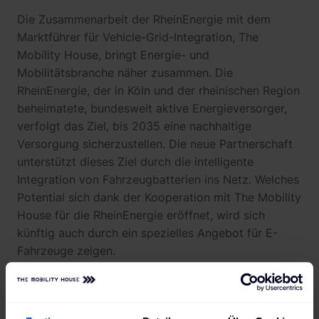
Die Zusammenarbeit der RheinEnergie mit dem
Marktführer für Vehicle-Grid-Integration, The
Mobility House, bringt Energie- und
Mobilitätsbranche näher zusammen. Die
RheinEnergie, der in Köln und der rheinischen Region
beheimatete, bundesweit aktive Energieversorger,
verfolgt das Ziel, bis 2035 eine nachhaltige
Versorgung sicherzustellen. Die neue Partnerschaft
unterstützt dieses Ziel durch die intelligente
Integration von Fahrzeugbatterien ins Netz. Welches
Potential sich dank der Kooperation mit The Mobility
House für die RheinEnergie eröffnet, wird sich
künftig auch durch ein spezielles Angebot für E-
Fahrzeuge zeigen.
"Diese strategische Allianz ist ein wichtiger