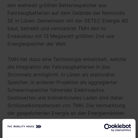
den weltweit größten Batteriespeicher aus
Fahrzeugbatterien auf dem Gelände der Remondis
SE in Lünen. Gemeinsam mit der GETEC Energie AG
baut, betreibt und vermarktet TMH den im
Endausbau mit 13 Megawatt größten 2nd-use
Energiespeicher der Welt.
TMH hat dazu eine Technologie entwickelt, welche
die Integration der Fahrzeugbatterien in das
Stromnetz ermöglicht. In Lünen als stationärer
Speicher; in anderen Projekten als aggregierter
Schwarmspeicher fahrender Elektroautos.
Gesteuertes und bidirektionales Laden sind dabei
Schlüsselkompetenzen von TMH. Die Vermarktung
der gespeicherten Energie an den Energiemärkten
rundet das nachhaltige Geschäftsmodell ab.