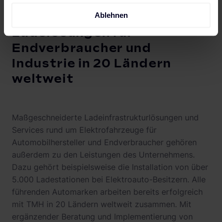
Ablehnen
Ladelösungen für
Endverbraucher und
Industrie in 20 Ländern
weltweit
Maßgeschneiderte Ladeinfrastrukturlösungen und
Services rund um Elektrofahrzeuge für
Automobilhersteller und Endverbraucher gehören
außerdem zu den Leistungen des Unternehmens.
Dazu gehört beispielsweise die Installation von über
5.000 Ladestationen bei Elektroauto-Besitzern. Alle
führenden Automarken arbeiten bereits erfolgreich
mit TMH in 20 Ländern weltweit zusammen. Mit
ergänzender Beratung und Implementierung von