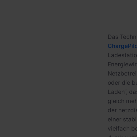
Das Techno
ChargePil
Ladestatio
Energiewir
Netzbetre
oder die 
Laden“, da
gleich me
der netzdi
einer sta
vielfach b