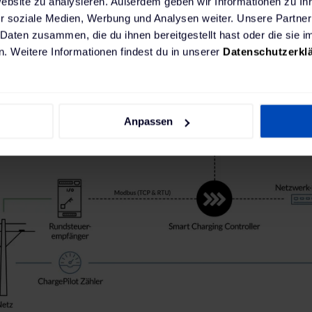
Website zu analysieren. Außerdem geben wir Informationen zu I
ussnehmer, sondern auch Installateure immer öft
r soziale Medien, Werbung und Analysen weiter. Unsere Partner
rt sehen.
 Daten zusammen, die du ihnen bereitgestellt hast oder die sie
. Weitere Informationen findest du in unserer
Datenschutzerkl
Anpassen