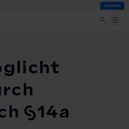
Kontakt
glicht
urch
ch §14a