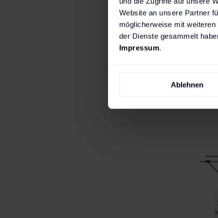
und die Zugriffe auf unsere 
Netzanschl
Website an unsere Partner fü
konfrontie
möglicherweise mit weiteren
der Dienste gesammelt haben
Impressum
.
Ablehnen