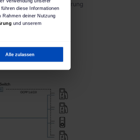
hrer Verwendung unserer
er mit dieser Herausforderung
 führen diese Informationen
 im Rahmen deiner Nutzung
ärung
und unserem
Alle zulassen