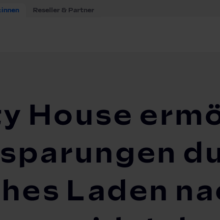
:innen
Reseller & Partner
ility House ermöglicht Kunden Einsparungen durch netzdien...
ty House ermö
nsparungen d
ches Laden na