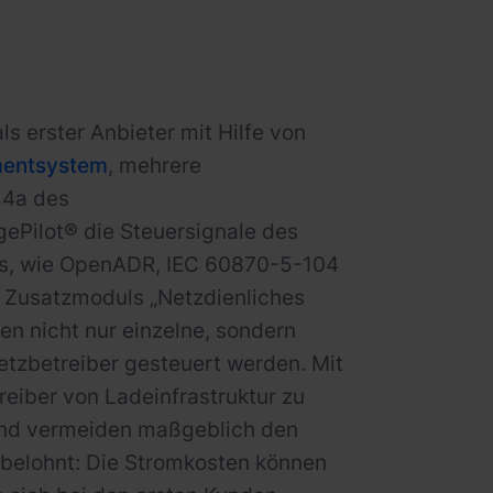
s erster Anbieter mit Hilfe von
mentsystem
, mehrere
14a des
ePilot® die Steuersignale des
ds, wie OpenADR, IEC 60870-5-104
 Zusatzmoduls „Netzdienliches
en nicht nur einzelne, sondern
tzbetreiber gesteuert werden. Mit
eiber von Ladeinfrastruktur zu
und vermeiden maßgeblich den
h belohnt: Die Stromkosten können