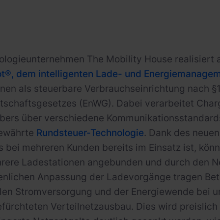
logieunternehmen The Mobility House realisiert al
ot®, dem intelligenten Lade- und Energiemanage
nen als steuerbare Verbrauchseinrichtung nach §
tschaftsgesetzes (EnWG). Dabei verarbeitet Charg
ibers über verschiedene Kommunikationsstandar
bewährte
Rundsteuer-Technologie
. Dank des neuen
s bei mehreren Kunden bereits im Einsatz ist, könn
hrere Ladestationen angebunden und durch den Ne
enlichen Anpassung der Ladevorgänge tragen Betr
bilen Stromversorgung und der Energiewende bei 
efürchteten Verteilnetzausbau. Dies wird preislic