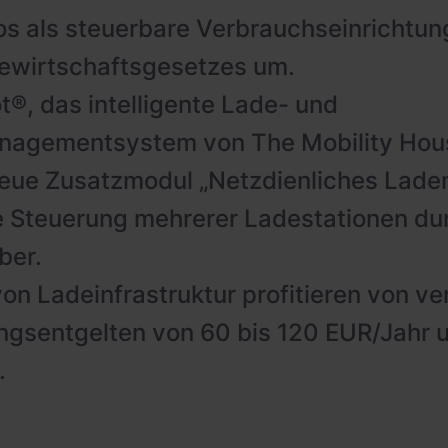
os als steuerbare Verbrauchseinrichtu
ewirtschaftsgesetzes um.
t®, das intelligente Lade- und
nagementsystem von The Mobility Hous
eue Zusatzmodul „Netzdienliches Laden
te Steuerung mehrerer Ladestationen du
ber.
von Ladeinfrastruktur profitieren von ve
gsentgelten von 60 bis 120 EUR/Jahr 
.