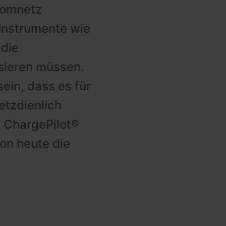
romnetz
Instrumente wie
 die
isieren müssen.
ein, dass es für
etzdienlich
e ChargePilot®
on heute die