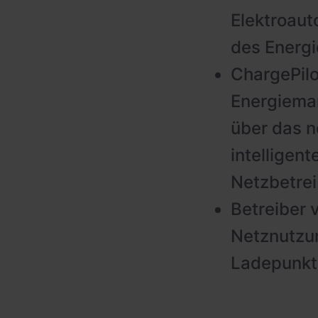
Elektroaut
des Energi
ChargePilo
Energiema
über das n
intelligen
Netzbetrei
Betreiber 
Netznutzun
Ladepunkt