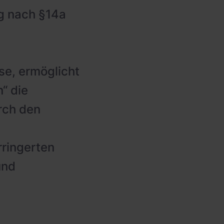
ng nach §14a
e, ermöglicht
“ die
rch den
rringerten
und