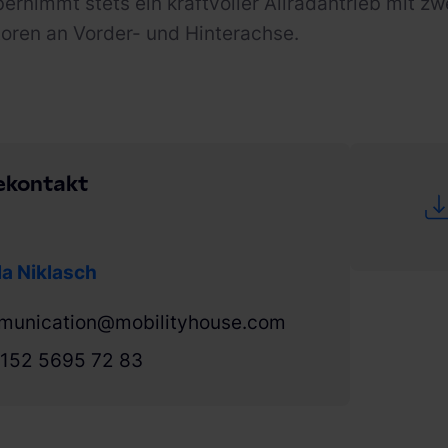
bernimmt stets ein kraftvoller Allradantrieb mit z
oren an Vorder- und Hinterachse.
ekontakt
a Niklasch
munication@mobilityhouse.com
152 5695 72 83