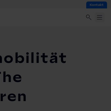
Kontakt
obilität
The
eren