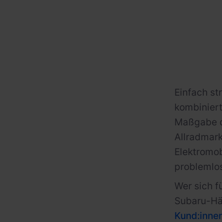
Einfach st
kombiniert
Maßgabe d
Allradmark
Elektromob
problemlo
Wer sich f
Subaru-Hän
Kund:innen