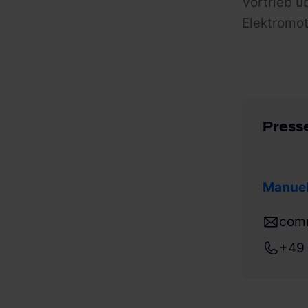
Vortrieb ü
Elektromot
Press
Manuel
com
+49 