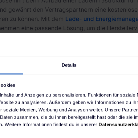
ouse hilft beim Aufbau einer Ladeinfrastruktur für
nd gewährt den Vertragspartnern eine kostenlos
ären zu können. Mit dem
Lade- und Energiemanag
ehmen eine passende Lösung, um die Herstellervo
tig zu erfüllen: Das herstellerneutrale System st
 örtlichen Gegebenheiten angepasst. Im Vergleic
insparpotenzial, das bei einem Autohaus schnell 5
 kann.
Details
Cookies
"Der neue Solterra markiert einen Mei
nhalte und Anzeigen zu personalisieren, Funktionen für soziale
Website zu analysieren. Außerdem geben wir Informationen zu I
dem wir die Elektrifizierung unserer 
r soziale Medien, Werbung und Analysen weiter. Unsere Partner
vorantreiben und einen Schritt Richt
 Daten zusammen, die du ihnen bereitgestellt hast oder die sie
. Weitere Informationen findest du in unserer
Datenschutzerkl
Klimaneutralität machen. Als Teil de