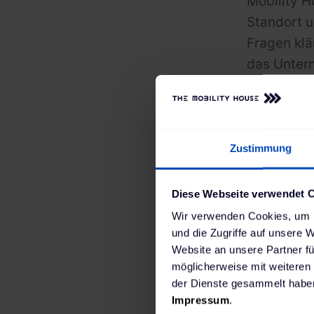
Mobility H
Standort u
Fragen kl
das Untern
kostengüns
und an die
sich ein E
ausmachen
Zustimmung
Diese Webseite verwendet 
Wir verwenden Cookies, um I
und die Zugriffe auf unsere 
Website an unsere Partner fü
möglicherweise mit weiteren
der Dienste gesammelt haben
Impressum
.