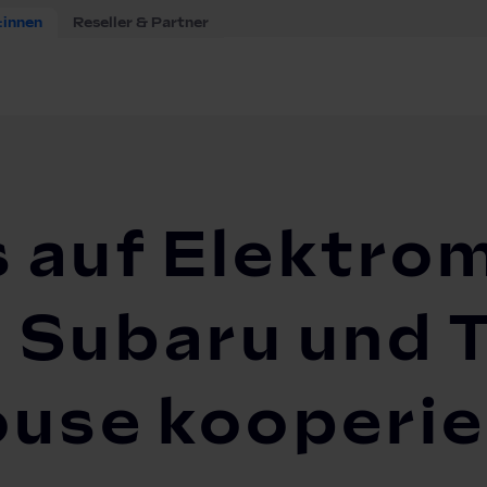
:innen
Reseller & Partner
os auf Elektromobilität umsteigen: Subaru und The Mobili...
 auf Elektrom
 Subaru und 
ouse kooperi