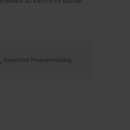
wei jeweils 80 kW/109 PS starken
Download Pressemeldung