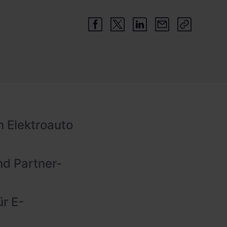
m Elektroauto
d Partner-
r E-