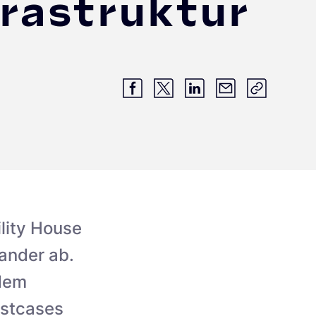
rastruktur
lity House
nander ab.
dem
estcases