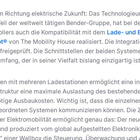
Richtung elektrische Zukunft: Das Technologieun
Teil der weltweit tätigen Bender-Gruppe, hat bei 
llers auch die Kompatibilität mit dem
Lade- und
ot®
von The Mobility House realisiert. Die Integrat
freigeprüft. Die Schnittstellen der beiden Syste
fang, der in seiner Vielfalt bislang einzigartig is
ten mit mehreren Ladestationen ermöglicht eine in
struktur eine maximale Auslastung des bestehend
tige Ausbaukosten. Wichtig ist, dass die einzelne
eordneten Systemen kommunizieren können. Die 
der Elektromobilität ermöglicht genau das: Der ne
nd produziert vom global aufgestellten Elektron
n“ einer Wallbox die Steuerung, Überwachung und