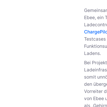
Gemeinsam 
Ebee, ein 
Ladecontro
ChargePil
Testcases 
Funktionsum
Ladens.
Bei Projek
Ladeinfra
somit unnö
den überg
Vorreiter 
von Ebee u
als „Gehir