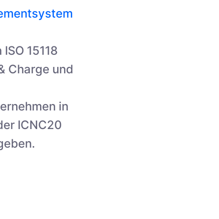
gementsystem
 ISO 15118
 & Charge und
ternehmen in
der ICNC20
 geben.