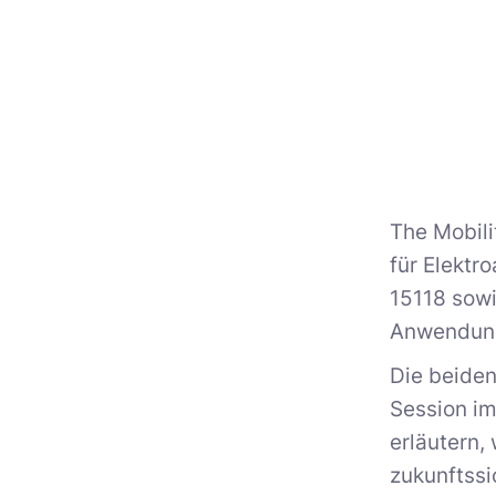
The Mobili
für Elektr
15118 sowi
Anwendung
Die beide
Session im
erläutern,
zukunftss