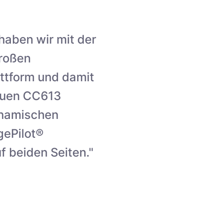
haben wir mit der
roßen
attform und damit
neuen CC613
dynamischen
ePilot®
 beiden Seiten."