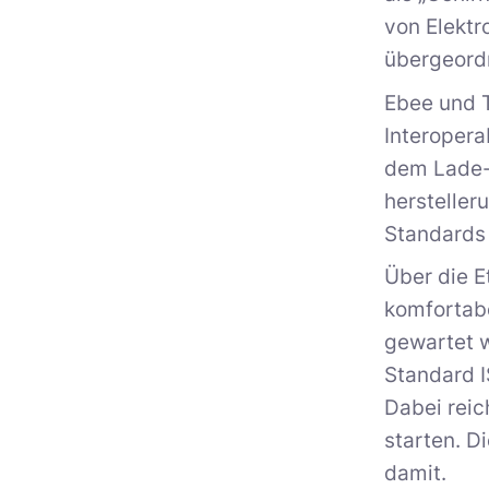
von Elekt
übergeord
Ebee und T
Interopera
dem Lade-
hersteller
Standards 
Über die E
komfortabe
gewartet w
Standard 
Dabei reic
starten. D
damit.