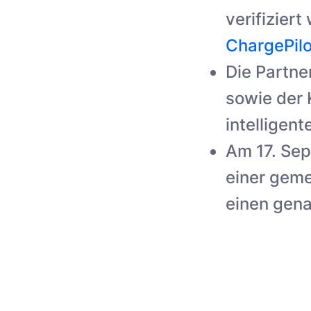
verifizier
ChargePil
Die Partne
sowie der 
intellige
Am 17. Se
einer gem
einen gena