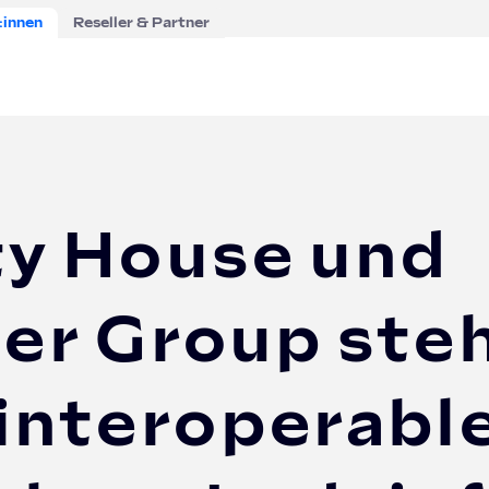
:innen
Reseller & Partner
lity House und Ebee/Bender Group stehen für intelligent ...
ty House und
r Group steh
 interoperabl