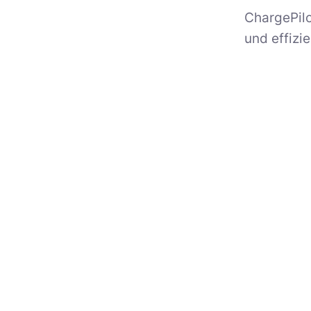
ChargePilo
und effizi