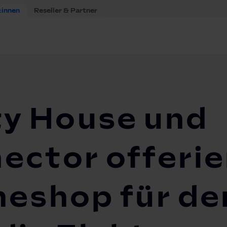
:innen
Reseller & Partner
lity House und green|connector offerieren White-Label-On...
ty House und
ector offerie
neshop für de