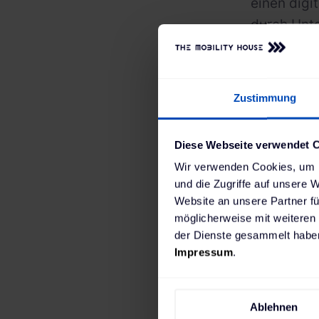
einen digi
durch Unte
Auftragsab
Durch die 
Onlineshop
Zustimmung
Neben dem 
Kosteneins
Diese Webseite verwendet 
Steigerung
Wir verwenden Cookies, um I
„
Viele Unt
und die Zugriffe auf unsere 
der Heraus
Website an unsere Partner fü
möglicherweise mit weiteren
Grund mang
der Dienste gesammelt haben
Elektromob
Impressum
.
Partnersc
Matthias S
Ablehnen
„
Ziel ist e