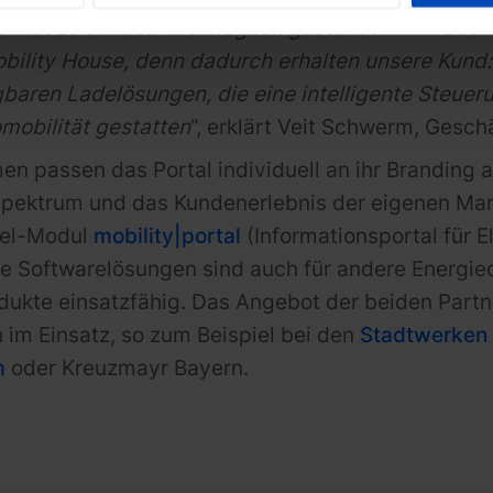
ilität so einfach wie möglich gestaltet. Wir freu
bility House, denn dadurch erhalten unsere Kund
baren Ladelösungen, die eine intelligente Steueru
omobilität gestatten
“, erklärt Veit Schwerm, Gesch
n passen das Portal individuell an ihr Branding a
ektrum und das Kundenerlebnis der eigenen Mark
el-Modul
mobility|portal
(Informationsportal für E
e Softwarelösungen sind auch für andere Energie
kte einsatzfähig. Das Angebot der beiden Partner
h im Einsatz, so zum Beispiel bei den
Stadtwerken
m
oder Kreuzmayr Bayern.