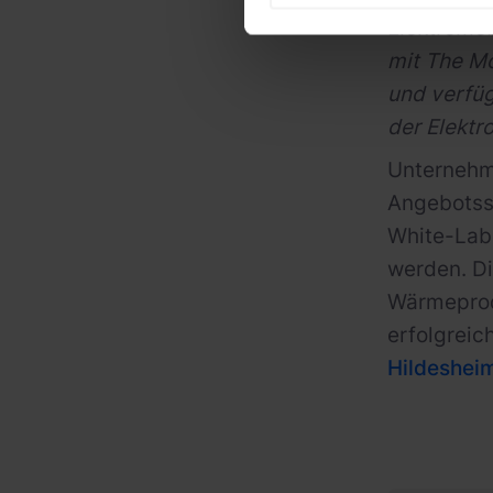
Elektromob
mit The Mo
und verfüg
der Elektr
Unternehme
Angebotssp
White-Lab
werden. Di
Wärmeprodu
erfolgreic
Hildeshei