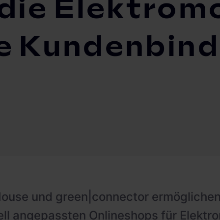
 die Elektrom
ge Kundenbin
House und green|connector ermögliche
ell angepassten Onlineshops für Elektro