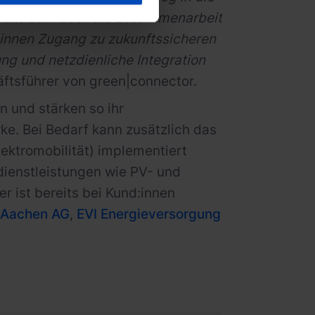
en uns sehr über die Zusammenarbeit
:innen Zugang zu zukunftssicheren
ng und netzdienliche Integration
äftsführer von green|connector.
n und stärken so ihr
e. Bei Bedarf kann zusätzlich das
lektromobilität) implementiert
dienstleistungen wie PV- und
 ist bereits bei Kund:innen
 Aachen AG
,
EVI Energieversorgung