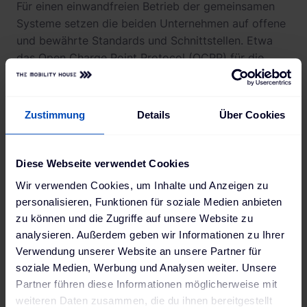
Für einen einwandfreien Betrieb der gemeinsamen
Systeme setzen die beiden Unternehmen auf offene
und bewährte Standards und Schnittstellen. Etwa
das Open Charge Point Protocol (OCPP) für die
Weiterleitung von abrechnungsrelevanten Daten von
ChargePilot® in das reev Dashboard. Letzteres
wurde speziell auf die Bedürfnisse beim
Zustimmung
Details
Über Cookies
halböffentlichen Laden entwickelt – so wie bei
Unternehmen, in der Immobilienwirtschaft, in
Parkräumen oder im Gastgewerbe. Dadurch ist es
Diese Webseite verwendet Cookies
zum Beispiel möglich, mehrere individuelle
Wir verwenden Cookies, um Inhalte und Anzeigen zu
Nutzergruppen zu verwalten, für die flexible Tarife
personalisieren, Funktionen für soziale Medien anbieten
definiert werden können. Abrechnung und
zu können und die Zugriffe auf unsere Website zu
Rechnungslegung erfolgen voll automatisiert, alle
analysieren. Außerdem geben wir Informationen zu Ihrer
Prozesse laufen im Hintergrund ab. Die Fahrer:innen
Verwendung unserer Website an unsere Partner für
selbst haben mit der reev App für Fahrer:innen
soziale Medien, Werbung und Analysen weiter. Unsere
vollkommene Transparenz über bisherige und
Partner führen diese Informationen möglicherweise mit
aktuelle Ladevorgänge sowie ihre Rechnungen und
weiteren Daten zusammen, die du ihnen bereitgestellt