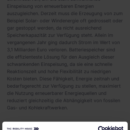
Einspeisung von erneuerbaren Energien
auszugleichen. Derzeit muss die Erzeugung von zum
Beispiel Solar- oder Windenergie oft gedrosselt oder
gar gestoppt werden, da nicht ausreichend
Speicherkapazität zur Verfügung steht. Allein im
vergangenen Jahr ging dadurch Strom im Wert von
3,1 Milliarden Euro verloren. Batteriespeicher sind
die effizienteste Lösung für den Ausgleich dieser
schwankenden Einspeisung, da sie eine schnelle
Reaktionszeit und hohe Flexibilität zu niedrigen
Kosten bieten. Diese Fähigkeit, Energie zeitnah und
bedarfsgerecht zur Verfügung zu stellen, maximiert
die Nutzung erneuerbarer Energiequellen und
reduziert gleichzeitig die Abhängigkeit von fossilen
Gas- und Kohlekraftwerken.