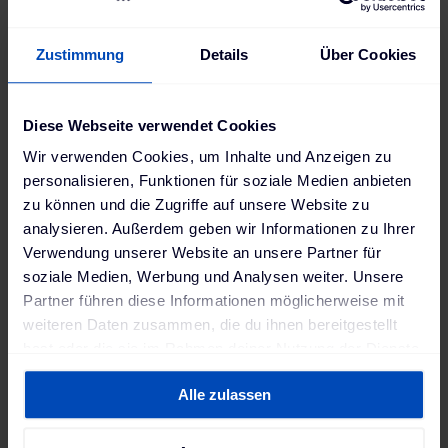
"Unsere Zusammenarbeit mit GESI ist ein
weiterer Schritt in Richtung unserer Vision
Zustimmung
Details
Über Cookies
einer emissionsfreien Zukunft. Mit den
geplanten Speichern in Gigawatt-Größe
Diese Webseite verwendet Cookies
leisten wir einen erheblichen Beitrag für
Wir verwenden Cookies, um Inhalte und Anzeigen zu
die Energiewende. So beschleunigen wir
personalisieren, Funktionen für soziale Medien anbieten
die Entwicklung hin zu einer stabilen und
zu können und die Zugriffe auf unsere Website zu
erneuerbaren Energieversorgung von
analysieren. Außerdem geben wir Informationen zu Ihrer
morgen. Unsere Expertise ergänzt sich
Verwendung unserer Website an unsere Partner für
soziale Medien, Werbung und Analysen weiter. Unsere
hier perfekt: Branchen-Know-how und
Partner führen diese Informationen möglicherweise mit
Finanzstärke trifft auf langjährige
weiteren Daten zusammen, die du ihnen bereitgestellt
Erfahrung in der Vermarktung von
hast oder die sie im Rahmen deiner Nutzung der Dienste
Batteriespeichern."
gesammelt haben. Weitere Informationen findest du in
Alle zulassen
unserer
Datenschutzerklärung
und unserem
Thomas Raffeiner
,
Impressum
.
Gründer und CEO von The Mobility House